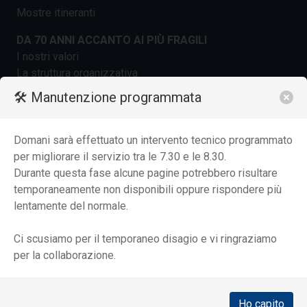
Mostre itineranti
DA 70 ANNI ACCANTO AI PIÙ FRAGILI
I nostri valori
La struttura organizzativa
La storia
🛠️ Manutenzione programmata
Fondazione e dintorni
Il Beato don Carlo Gnocchi: un uomo e il suo sogno
Domani sarà effettuato un intervento tecnico programmato
SERVIZI E PRESTAZIONI
per migliorare il servizio tra le 7.30 e le 8.30.
Servizi in regime di ricovero
Durante questa fase alcune pagine potrebbero risultare
Servizi Area Ambulatoriale
temporaneamente non disponibili oppure rispondere più
Servizi Area Domiciliare
lentamente del normale.
Radiologia e diagnostica per immagini
Diagnostica Strumentale
Ci scusiamo per il temporaneo disagio e vi ringraziamo
Laboratorio Analisi
per la collaborazione.
Servizi per età evolutiva e adolescenti
Servizi per anziani
Servizi per gravi cerebrolesioni acquisite
Ho capito