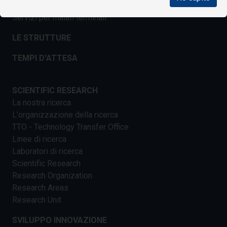
Servizi per disabili
Servizi per malati terminali
LE STRUTTURE
TEMPI D'ATTESA
SCIENTIFIC RESEARCH
La nostra ricerca
L'organizzazione della ricerca
TTO - Technology Transfer Office
Linee di ricerca
Laboratori di ricerca
Scientific Research
Research Organization
Research Areas
Research Unit
SVILUPPO INNOVAZIONE