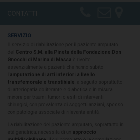
CONTATTI
SERVIZIO
Il servizio di riabilitazione per il paziente amputato
del
Centro S.M. alla Pineta della Fondazione Don
Gnocchi di Marina di Massa
è rivolto
essenzialmente a pazienti che hanno subito
l’
amputazione di arti inferiori a livello
transfemorale e transtibiale
, a seguito soprattutto
di arteriopatia obliterante e diabetica e in misura
minore per traumi, tumori o esiti di interventi
chirurgici, con prevalenza di soggetti anziani, spesso
con patologie associate di rilevante entità.
La riabilitazione del paziente amputato, soprattutto in
età geriatrica, necessita di un
approccio
multidisciplinare
, il cui primo atto è la compilazione