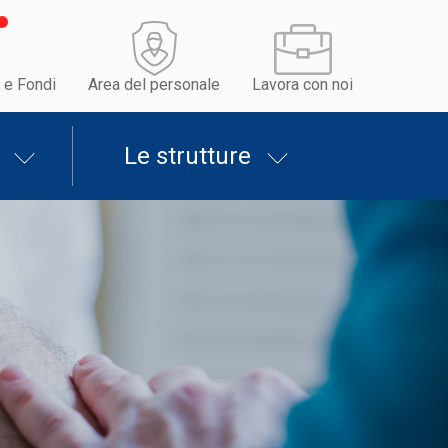
 e Fondi
Area del personale
Lavora con noi
Le strutture