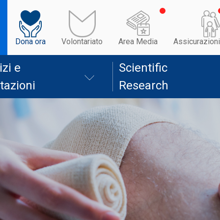
Dona ora
Volontariato
Area Media
Assicurazioni
izi e
Scientific
tazioni
Research