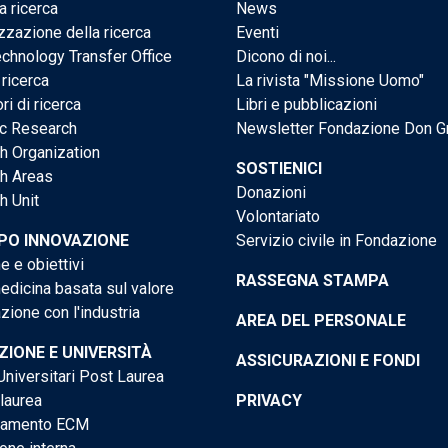
a ricerca
News
zzazione della ricerca
Eventi
chnology Transfer Office
Dicono di noi...
 ricerca
La rivista "Missione Uomo"
ri di ricerca
Libri e pubblicazioni
ic Research
Newsletter Fondazione Don G
h Organization
SOSTIENICI
h Areas
Donazioni
h Unit
Volontariato
PO INNOVAZIONE
Servizio civile in Fondazione
e e obiettivi
RASSEGNA STAMPA
dicina basata sul valore
ione con l'industria
AREA DEL PERSONALE
IONE E UNIVERSITÀ
ASSICURAZIONI E FONDI
niversitari Post Laurea
 laurea
PRIVACY
tamento ECM