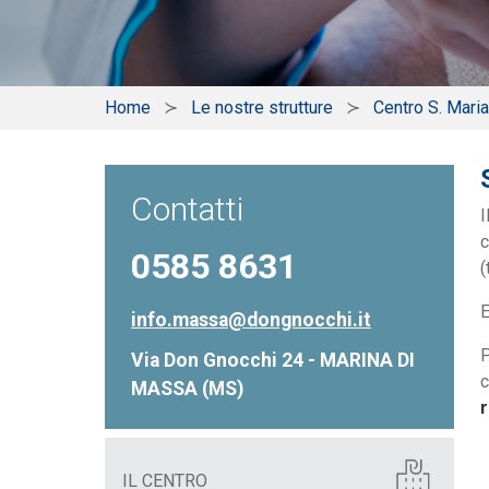
Home
Le nostre strutture
Centro S. Maria
Contatti
I
c
0585 8631
(
E
info.massa@dongnocchi.it
P
Via Don Gnocchi 24 - MARINA DI
c
MASSA (MS)
r
IL CENTRO