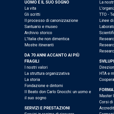
UOMO E IL SUO SOGNO
La nostr
La vita
L'organi
Gli scritti
TTO - Te
Il processo di canonizzazione
Linee di
Santuario e museo
Laborato
Archivio storico
Scientif
L'Italia che non dimentica
Researc
Mostre itineranti
Researc
Researc
DA 70 ANNI ACCANTO AI PIÙ
FRAGILI
SVILUP
I nostri valori
Direzion
La struttura organizzativa
HTA e me
La storia
Cooperaz
Fondazione e dintorni
FORMAZ
Il Beato don Carlo Gnocchi: un uomo e
Master U
il suo sogno
Corsi di
SERVIZI E PRESTAZIONI
Accredi