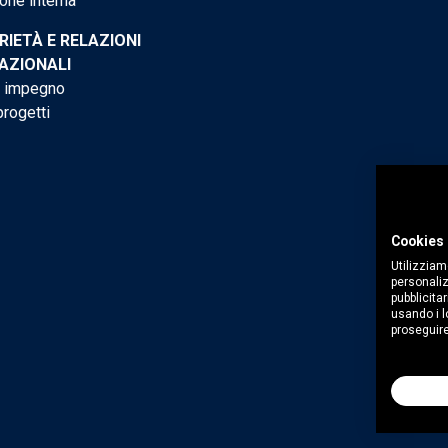
one interna
RIETÀ E RELAZIONI
AZIONALI
o impegno
progetti
Cookies 
Utilizziam
personaliz
pubblicitar
usando i lo
proseguire