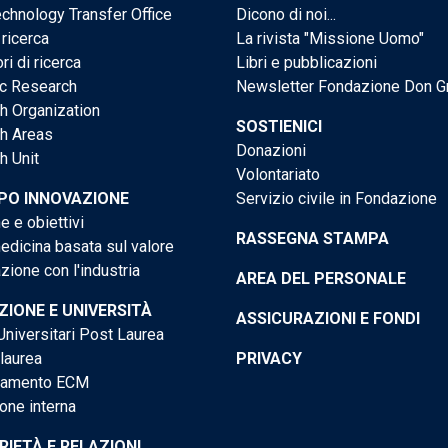
chnology Transfer Office
Dicono di noi...
 ricerca
La rivista "Missione Uomo"
ri di ricerca
Libri e pubblicazioni
ic Research
Newsletter Fondazione Don G
h Organization
SOSTIENICI
h Areas
Donazioni
h Unit
Volontariato
PO INNOVAZIONE
Servizio civile in Fondazione
e e obiettivi
RASSEGNA STAMPA
dicina basata sul valore
ione con l'industria
AREA DEL PERSONALE
IONE E UNIVERSITÀ
ASSICURAZIONI E FONDI
niversitari Post Laurea
 laurea
PRIVACY
tamento ECM
one interna
RIETÀ E RELAZIONI