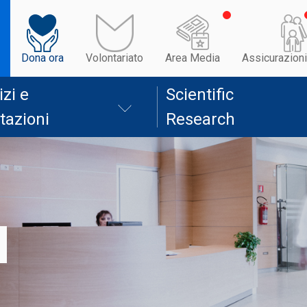
Dona ora
Volontariato
Area Media
Assicurazioni
izi e
Scientific
tazioni
Research