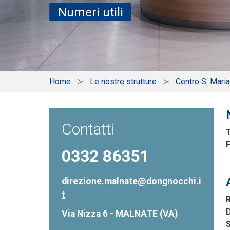
Numeri utili
Home
Le nostre strutture
Centro S. Mari
Contatti
F
0332 86351
direzione.malnate@dongnocchi.i
t
D
Via Nizza 6 - MALNATE (VA)
S