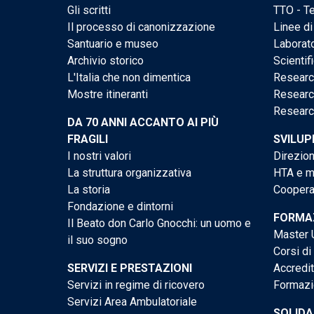
Gli scritti
TTO - Te
Il processo di canonizzazione
Linee di
Santuario e museo
Laborato
Archivio storico
Scientif
L'Italia che non dimentica
Researc
Mostre itineranti
Researc
Researc
DA 70 ANNI ACCANTO AI PIÙ
FRAGILI
SVILUP
I nostri valori
Direzion
La struttura organizzativa
HTA e me
La storia
Cooperaz
Fondazione e dintorni
FORMAZ
Il Beato don Carlo Gnocchi: un uomo e
Master U
il suo sogno
Corsi di
SERVIZI E PRESTAZIONI
Accredi
Servizi in regime di ricovero
Formazi
Servizi Area Ambulatoriale
SOLIDA