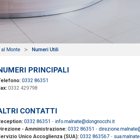
a al Monte
Numeri Utili
NUMERI PRINCIPALI
Telefono:
0332 86351
ax:
0332 429798
ALTRI CONTATTI
Reception:
0332 86351
-
info.malnate@dongnocchi.it
irezione - Amministrazione:
0332 86351
-
direzione.malnate
ervizio Unico Accoglienza (SUA):
0332 863567
-
sua.malnate