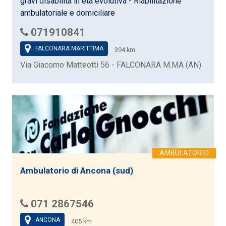
gravi disabilità in età evolutiva - Riabilitazione
ambulatoriale e domiciliare
071910841
FALCONARA MARITTIMA
394 km
Via Giacomo Matteotti 56 - FALCONARA M.MA (AN)
Ambulatorio di Ancona (sud)
071 2867546
ANCONA
405 km