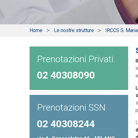
Home
Le nostre strutture
IRCCS S. Mari
Prenotazioni Privati
I
l
02 40308090
a
L
s
s
Prenotazioni SSN
p
02 40308244
L
d
d