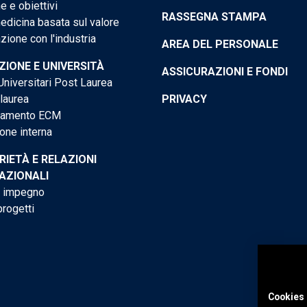
e e obiettivi
RASSEGNA STAMPA
dicina basata sul valore
ione con l'industria
AREA DEL PERSONALE
IONE E UNIVERSITÀ
ASSICURAZIONI E FONDI
niversitari Post Laurea
 laurea
PRIVACY
tamento ECM
one interna
RIETÀ E RELAZIONI
AZIONALI
o impegno
progetti
Cookies 