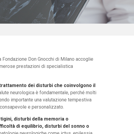
a Fondazione Don Gnocchi di Milano accoglie
merose prestazioni di specialistica
trattamento dei disturbi che coinvolgono il
salute neurologica è fondamentale, perché molti
endo importante una valutazione tempestiva
o, consapevole e personalizzato.
tigini, disturbi della memoria o
icoltà di equilibrio, disturbi del sonno o
n patologie neurologiche come ictus, epilessia,