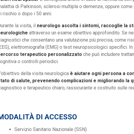
alattia di Parkinson, sclerosi multipla o demenze, oppure come 
i rischio o dopo i 50 anni.
urante la visita, il
neurologo ascolta i sintomi, raccoglie la sto
neurologiche
attraverso un esame obiettivo approfondito. Se n
iagnostici che consentano una valutazione più precisa, come r
EEG), elettromiografia (EMG) o test neuropsicologici specifici. In 
percorso terapeutico personalizzato
che può includere trattame
ognitiva o controlli periodici.
’obiettivo della visita neurologica
è aiutare ogni persona a com
tato di salute, prevenendo complicazioni e migliorando la qu
iagnostico e terapeutico chiaro, rassicurante e costruito sulle rea
MODALITÀ DI ACCESSO
Servizio Sanitario Nazionale (SSN)