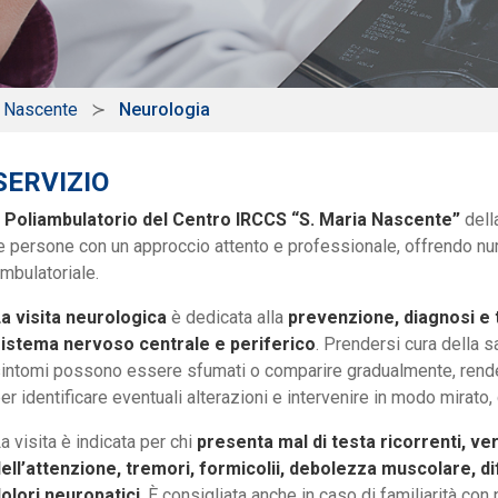
a Nascente
Neurologia
SERVIZIO
l Poliambulatorio del Centro IRCCS “S. Maria Nascente”
dell
e persone con un approccio attento e professionale, offrendo nu
mbulatoriale.
a visita neurologica
è dedicata alla
prevenzione, diagnosi e 
istema nervoso centrale e periferico
. Prendersi cura della 
intomi possono essere sfumati o comparire gradualmente, rend
er identificare eventuali alterazioni e intervenire in modo mirat
a visita è indicata per chi
presenta mal di testa ricorrenti, ver
ell’attenzione, tremori, formicolii, debolezza muscolare, diff
olori neuropatici
. È consigliata anche in caso di familiarità co