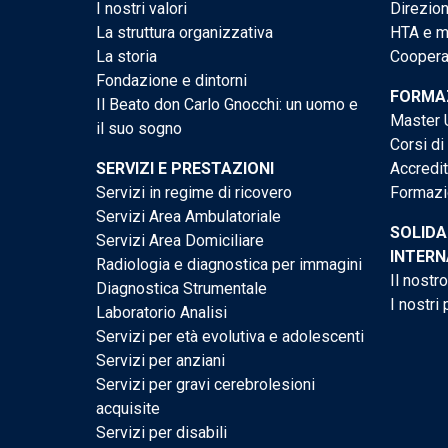
I nostri valori
Direzion
La struttura organizzativa
HTA e me
La storia
Cooperaz
Fondazione e dintorni
FORMAZ
Il Beato don Carlo Gnocchi: un uomo e
Master U
il suo sogno
Corsi di
SERVIZI E PRESTAZIONI
Accredi
Servizi in regime di ricovero
Formazi
Servizi Area Ambulatoriale
SOLIDA
Servizi Area Domiciliare
INTERN
Radiologia e diagnostica per immagini
Il nostr
Diagnostica Strumentale
I nostri 
Laboratorio Analisi
Servizi per età evolutiva e adolescenti
Servizi per anziani
Servizi per gravi cerebrolesioni
acquisite
Servizi per disabili