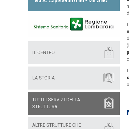
via A. Capecelatro 66 - MILANO
m
d
D
d
(
IL CENTRO
c
L
s
LA STORIA
d
TUTTI I SERVIZI DELLA
STRUTTURA
ALTRE STRUTTURE CHE