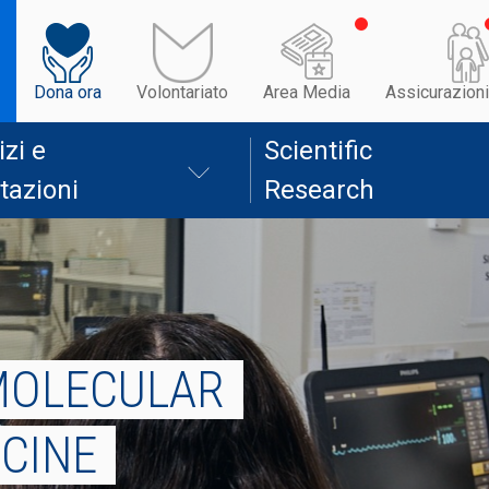
Dona ora
Volontariato
Area Media
Assicurazioni
izi e
Scientific
tazioni
Research
MOLECULAR
ICINE