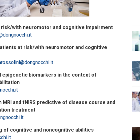
t risk/with neuromotor and cognitive impairment
@dongnocchi.it
 patients at risk/with neuromotor and cognitive
rossolini@dongnocchi.it
 epigenetic biomarkers in the context of
ilitation
occhi.it
n MRI and fNIRS predictive of disease course and
ation treatment
ngnocchi.it
 of cognitive and noncognitive abilities
hi.it