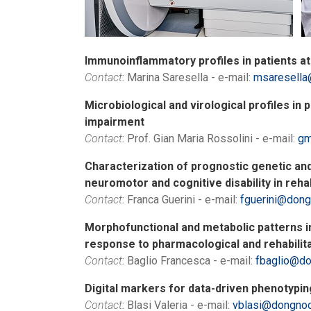
Immunoinflammatory profiles in patients a
Contact
: Marina Saresella - e-mail:
msaresella
Microbiological and virological profiles in
impairment
Contact
: Prof. Gian Maria Rossolini - e-mail:
gm
Characterization of prognostic genetic and
neuromotor and cognitive disability in rehab
Contact
: Franca Guerini - e-mail:
fguerini@dongn
Morphofunctional and metabolic patterns i
response to pharmacological and rehabilit
Contact
: Baglio Francesca - e-mail:
fbaglio@do
Digital markers for data-driven phenotyping
Contact
: Blasi Valeria - e-mail:
vblasi@dongnocc