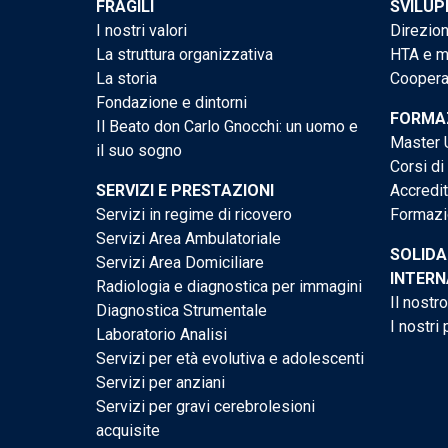
FRAGILI
SVILUP
I nostri valori
Direzion
La struttura organizzativa
HTA e me
La storia
Cooperaz
Fondazione e dintorni
FORMAZ
Il Beato don Carlo Gnocchi: un uomo e
Master U
il suo sogno
Corsi di
SERVIZI E PRESTAZIONI
Accredi
Servizi in regime di ricovero
Formazi
Servizi Area Ambulatoriale
SOLIDA
Servizi Area Domiciliare
INTERN
Radiologia e diagnostica per immagini
Il nostr
Diagnostica Strumentale
I nostri 
Laboratorio Analisi
Servizi per età evolutiva e adolescenti
Servizi per anziani
Servizi per gravi cerebrolesioni
acquisite