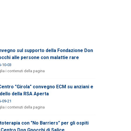
vegno sul supporto della Fondazione Don
cchi alle persone con malattie rare
6-10-03
lia i contenuti della pagina
Centro "Girola" convegno ECM su anziani e
ello della RSA Aperta
6-09-21
lia i contenuti della pagina
oterapia con "No Barriers" per gli ospiti
 Centro Don Gnocchi di Salice