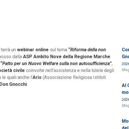
i terrà un
webinar online
sul tema
“
Riforma della non
Con
mosso dalla
ASP Ambito Nove della Regione Marche
Gno
l
“
Patto per un Nuovo Welfare sulla non autosufficienza
”
,
202
cietà civile
coinvolte nell’assistenza e nella tutela degli
Sfog
 le quali anche l’
Aris
(Associazione Religiosa Istituti
 Don Gnocchi
.
Al 
mod
202
Sfog
Mot
del