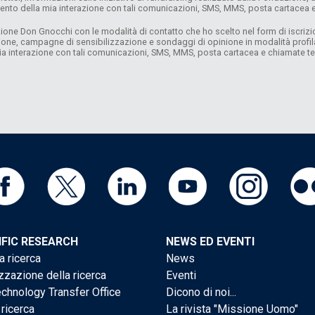
mento della mia interazione con tali comunicazioni, SMS, MMS, posta cartacea
ne Don Gnocchi con le modalità di contatto che ho scelto nel form di iscrizione 
azione, campagne di sensibilizzazione e sondaggi di opinione in modalità profi
 mia interazione con tali comunicazioni, SMS, MMS, posta cartacea e chiamate 
IFIC RESEARCH
NEWS ED EVENTI
a ricerca
News
zzazione della ricerca
Eventi
chnology Transfer Office
Dicono di noi...
 ricerca
La rivista "Missione Uomo"