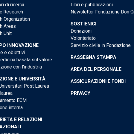
ri di ricerca
Libri e pubblicazioni
ic Research
Newsletter Fondazione Don G
h Organization
SOSTIENICI
h Areas
Donazioni
h Unit
Volontariato
PO INNOVAZIONE
Servizio civile in Fondazione
e e obiettivi
RASSEGNA STAMPA
dicina basata sul valore
ione con l'industria
AREA DEL PERSONALE
IONE E UNIVERSITÀ
ASSICURAZIONI E FONDI
niversitari Post Laurea
 laurea
PRIVACY
tamento ECM
one interna
RIETÀ E RELAZIONI
AZIONALI
o impegno