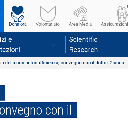
Dona ora
Volontariato
Area Media
Assicurazioni
izi e
Scientific
tazioni
Research
a della non autosufficienza, convegno con il dottor Giunco
n
convegno con il