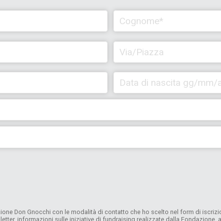
one Don Gnocchi con le modalità di contatto che ho scelto nel form di iscrizion
letter, informazioni sulle iniziative di fundraising realizzate dalla Fondazione