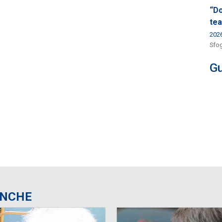
“Do
tea
202
Sfog
Gu
ANCHE