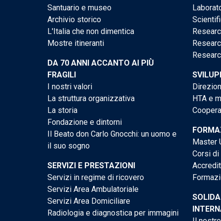
Santuario e museo
Laborato
Archivio storico
Scientif
L'Italia che non dimentica
Researc
Mostre itineranti
Researc
Researc
DA 70 ANNI ACCANTO AI PIÙ
FRAGILI
SVILUP
I nostri valori
Direzion
La struttura organizzativa
HTA e me
La storia
Cooperaz
Fondazione e dintorni
FORMAZ
Il Beato don Carlo Gnocchi: un uomo e
Master U
il suo sogno
Corsi di
SERVIZI E PRESTAZIONI
Accredi
Servizi in regime di ricovero
Formazi
Servizi Area Ambulatoriale
SOLIDA
Servizi Area Domiciliare
INTERN
Radiologia e diagnostica per immagini
Il nostr