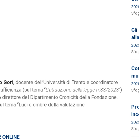
202
Sfog
Gli
all
202
Sfog
Con
mus
o Gori
, docente dell’Università di Trento e coordinatore
202
ufficienza (sul tema “
L’attuazione della legge n.33/2023
")
Sfog
e direttore del Dipartimento Cronicità della Fondazione,
sul tema “Luci e ombre della valutazione
Pro
inc
202
Sfog
R ONLINE