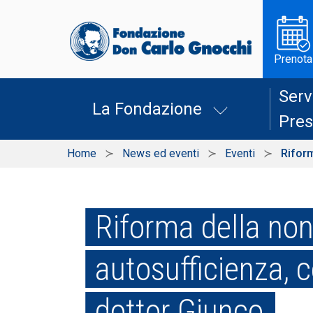
Prenota
Serv
La Fondazione
Pres
Home
News ed eventi
Eventi
Riform
Riforma della no
autosufficienza, 
dottor Giunco