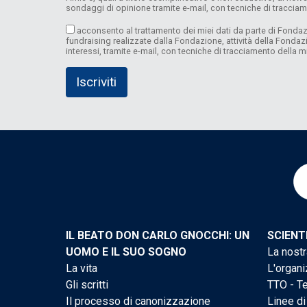
sondaggi di opinione tramite e-mail, con tecniche di traccia
acconsento al trattamento dei miei dati da parte di Fondazio
fundraising realizzate dalla Fondazione, attività della Fond
interessi, tramite e-mail, con tecniche di tracciamento della
IL BEATO DON CARLO GNOCCHI: UN
SCIENT
UOMO E IL SUO SOGNO
La nostr
La vita
L'organi
Gli scritti
TTO - Te
Il processo di canonizzazione
Linee di