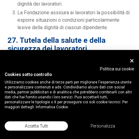
dignità dei lavoratori.
La Fondazione assicura ai lavoratori la possibilità di
esporre situazioni o condizioni particolarmente
lesive della dignità di ciascun dipendente.
27. Tutela della salute e della
sicurezza dei lavoratori
La Fondazione si propone di praticare il costante
miglioramento della sicurezza e della salute dei
Politica sui cookie
Cookies sotto controllo
lavoratori negli ambiti di lavoro, osservando tutte le
Utilizziamo cookies anche di terze parti per migliorare l'esperienza utente
regole presenti nella legislazione in materia.
e personalizzare contenuti e ads. Condividiamo alcuni dati con social
Il servizio di prevenzione e protezione
media, partner pubblicitari e di analitica che potrebbero combinarli con altri
dati che hai fornito usando i loro servizi. Puoi accettarli tutti,
provvede:all’individuazione dei fattori di rischio, alla
personalizzare le tipologie o X per proseguire coi soli cookie tecnici. Per
valutazione dei rischi e all’individuazione delle
maggiori dettagli:
Informativa Cookie.
misure per la sicurezza e la salubrità degli ambienti
di lavoro, nel rispetto della normativa vigente sulla
Accetta Tutti
Personalizza
base della specifica conoscenza
dell’organizzazione aziendale;