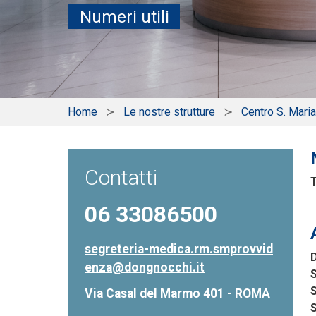
Numeri utili
Home
Le nostre strutture
Centro S. Mari
Contatti
06 33086500
segreteria-medica.rm.smprovvid
D
enza@dongnocchi.it
S
S
Via Casal del Marmo 401 - ROMA
S