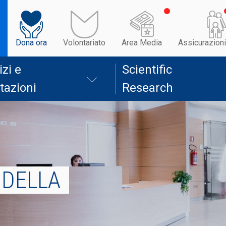
Dona ora
Volontariato
Area Media
Assicurazioni
izi e
Scientific
tazioni
Research
 DELLA