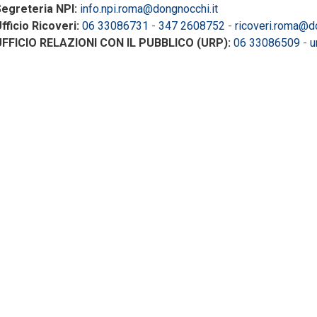
egreteria NPI:
info.npi.roma@dongnocchi.it
fficio Ricoveri:
06 33086731
-
347 2608752
-
ricoveri.roma@d
UFFICIO RELAZIONI CON IL PUBBLICO (URP):
06 33086509
-
u