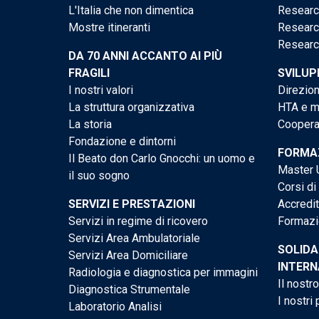
L'Italia che non dimentica
Researc
Mostre itineranti
Researc
Researc
DA 70 ANNI ACCANTO AI PIÙ
FRAGILI
SVILUP
I nostri valori
Direzion
La struttura organizzativa
HTA e me
La storia
Cooperaz
Fondazione e dintorni
FORMAZ
Il Beato don Carlo Gnocchi: un uomo e
Master U
il suo sogno
Corsi di
SERVIZI E PRESTAZIONI
Accredi
Servizi in regime di ricovero
Formazi
Servizi Area Ambulatoriale
SOLIDA
Servizi Area Domiciliare
INTERN
Radiologia e diagnostica per immagini
Il nostr
Diagnostica Strumentale
I nostri 
Laboratorio Analisi