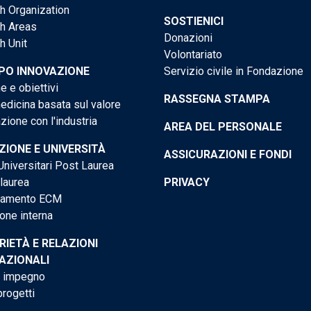
h Organization
SOSTIENICI
h Areas
Donazioni
h Unit
Volontariato
PO INNOVAZIONE
Servizio civile in Fondazione
e e obiettivi
RASSEGNA STAMPA
dicina basata sul valore
ione con l'industria
AREA DEL PERSONALE
IONE E UNIVERSITÀ
ASSICURAZIONI E FONDI
niversitari Post Laurea
 laurea
PRIVACY
tamento ECM
one interna
RIETÀ E RELAZIONI
AZIONALI
o impegno
progetti