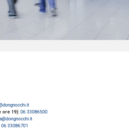
@dongnocchi.it
e ore 19):
06 33086500
a@dongnocchi.it
06 33086701