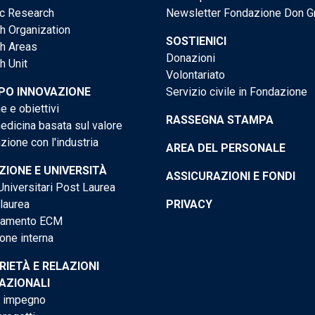
ic Research
Newsletter Fondazione Don G
h Organization
SOSTIENICI
h Areas
Donazioni
h Unit
Volontariato
PO INNOVAZIONE
Servizio civile in Fondazione
e e obiettivi
RASSEGNA STAMPA
dicina basata sul valore
ione con l'industria
AREA DEL PERSONALE
IONE E UNIVERSITÀ
ASSICURAZIONI E FONDI
niversitari Post Laurea
 laurea
PRIVACY
tamento ECM
one interna
RIETÀ E RELAZIONI
AZIONALI
o impegno