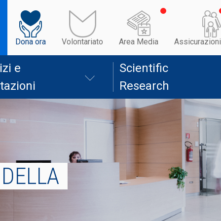
Dona ora
Volontariato
Area Media
Assicurazioni
izi e
Scientific
tazioni
Research
 DELLA