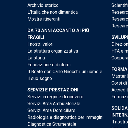
Archivio storico
Scientif
L'Italia che non dimentica
Researc
Mostre itineranti
Researc
Researc
DA 70 ANNI ACCANTO AI PIÙ
FRAGILI
SVILUP
I nostri valori
Direzion
La struttura organizzativa
HTA e me
La storia
Cooperaz
Fondazione e dintorni
FORMAZ
Il Beato don Carlo Gnocchi: un uomo e
Master U
il suo sogno
Corsi di
SERVIZI E PRESTAZIONI
Accredi
Servizi in regime di ricovero
Formazi
Servizi Area Ambulatoriale
SOLIDA
Servizi Area Domiciliare
INTERN
Radiologia e diagnostica per immagini
Il nostr
Diagnostica Strumentale