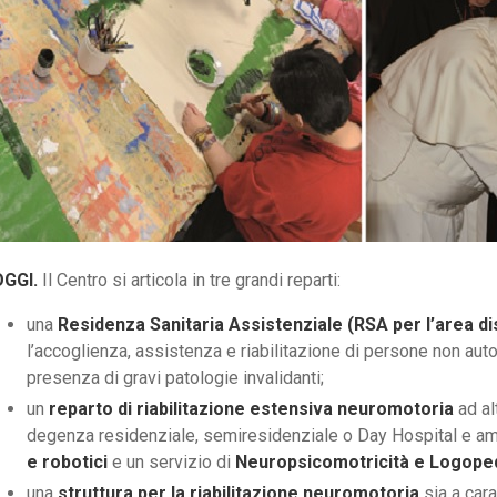
OGGI.
Il Centro si articola in tre grandi reparti:
una
Residenza Sanitaria Assistenziale (RSA per l’area disa
l’accoglienza, assistenza e riabilitazione di persone non autos
presenza di gravi patologie invalidanti;
un
reparto di riabilitazione estensiva neuromotoria
ad al
degenza residenziale, semiresidenziale o Day Hospital e ambu
e robotici
e un servizio di
Neuropsicomotricità e Logopedi
una
struttura per la riabilitazione neuromotoria
sia a car