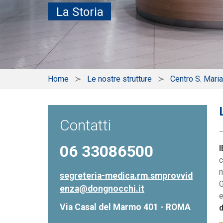
La Storia
Home
Le nostre strutture
Centro S. Mari
Contatti
06 33086500
I
c
m
segreteria-medica.rm.smprovvid
G
enza@dongnocchi.it
e
Via Casal del Marmo 401 - ROMA
d