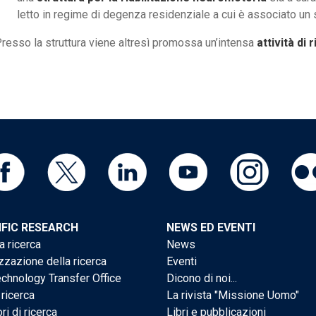
letto in regime di degenza residenziale a cui è associato un 
resso la struttura viene altresì promossa un’intensa
attività di 
IFIC RESEARCH
NEWS ED EVENTI
a ricerca
News
zzazione della ricerca
Eventi
chnology Transfer Office
Dicono di noi...
 ricerca
La rivista "Missione Uomo"
ri di ricerca
Libri e pubblicazioni