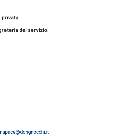
à privata
.
reteria del servizio
.
mapace@dongnocchi.it