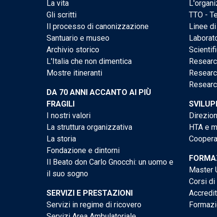
La vita
L'organi
Gli scritti
TTO - Te
Il processo di canonizzazione
Linee di
Santuario e museo
Laborato
Archivio storico
Scientif
L'Italia che non dimentica
Researc
Mostre itineranti
Researc
Researc
DA 70 ANNI ACCANTO AI PIÙ
FRAGILI
SVILUP
I nostri valori
Direzion
La struttura organizzativa
HTA e me
La storia
Cooperaz
Fondazione e dintorni
FORMAZ
Il Beato don Carlo Gnocchi: un uomo e
Master U
il suo sogno
Corsi di
SERVIZI E PRESTAZIONI
Accredi
Servizi in regime di ricovero
Formazi
Servizi Area Ambulatoriale