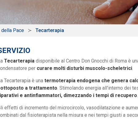
a della Pace
Tecarterapia
SERVIZIO
La
Tecarterapia
disponibile al Centro Don Gnocchi di Roma è una t
ondensatore per
curare molti disturbi muscolo-scheletrici
.
a Tecarterapia è una
termoterapia endogena che genera calor
sottoposto a trattamento
. Stimolando energia all’interno dei tes
iparativi e antinfiammatori, dimezzando i tempi di recupero
.
li effetti di incremento del microcircolo, vasodilatazione e au
ombinati dal fisioterapista nella misura e nei tempi giusti a seco