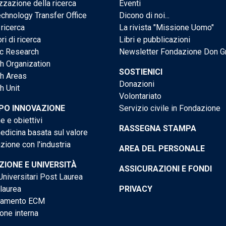
zzazione della ricerca
Eventi
chnology Transfer Office
Dicono di noi...
 ricerca
La rivista "Missione Uomo"
ri di ricerca
Libri e pubblicazioni
ic Research
Newsletter Fondazione Don G
h Organization
SOSTIENICI
h Areas
Donazioni
h Unit
Volontariato
PO INNOVAZIONE
Servizio civile in Fondazione
e e obiettivi
RASSEGNA STAMPA
dicina basata sul valore
ione con l'industria
AREA DEL PERSONALE
IONE E UNIVERSITÀ
ASSICURAZIONI E FONDI
niversitari Post Laurea
 laurea
PRIVACY
tamento ECM
one interna