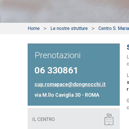
Home
Le nostre strutture
Centro S. Mari
Prenotazioni
c
06 330861
L
cup.romapace@dongnocchi.it
r
via M.llo Caviglia 30 - ROMA
G
c
IL CENTRO