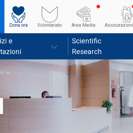
Dona ora
Volontariato
Area Media
Assicurazioni
izi e
Scientific
tazioni
Research