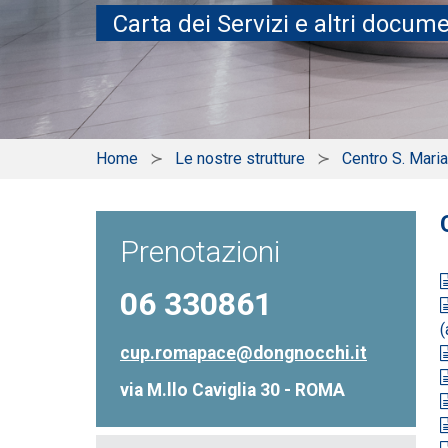
Carta dei Servizi e altri documen
Home
Le nostre strutture
Centro S. Mari
Prenotazioni
06 330861
(
cup.romapace@dongnocchi.it
via M.llo Caviglia 30 - ROMA