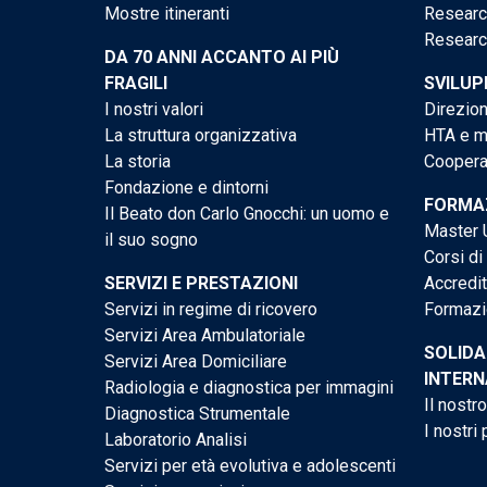
Mostre itineranti
Researc
Researc
DA 70 ANNI ACCANTO AI PIÙ
FRAGILI
SVILUP
I nostri valori
Direzion
La struttura organizzativa
HTA e me
La storia
Cooperaz
Fondazione e dintorni
FORMAZ
Il Beato don Carlo Gnocchi: un uomo e
Master U
il suo sogno
Corsi di
SERVIZI E PRESTAZIONI
Accredi
Servizi in regime di ricovero
Formazi
Servizi Area Ambulatoriale
SOLIDA
Servizi Area Domiciliare
INTERN
Radiologia e diagnostica per immagini
Il nostr
Diagnostica Strumentale
I nostri 
Laboratorio Analisi
Servizi per età evolutiva e adolescenti