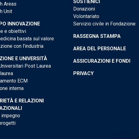
SOSTIENICI
h Areas
Donazioni
h Unit
Volontariato
PO INNOVAZIONE
Servizio civile in Fondazione
e e obiettivi
RASSEGNA STAMPA
dicina basata sul valore
ione con l'industria
AREA DEL PERSONALE
IONE E UNIVERSITÀ
ASSICURAZIONI E FONDI
niversitari Post Laurea
 laurea
PRIVACY
tamento ECM
one interna
RIETÀ E RELAZIONI
AZIONALI
o impegno
progetti