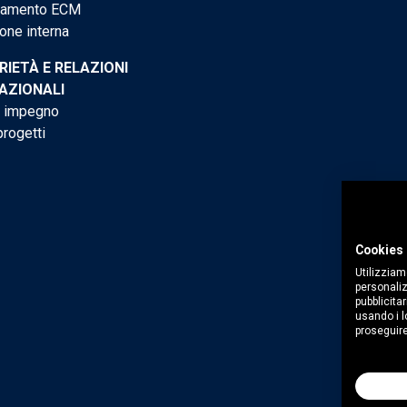
tamento ECM
one interna
RIETÀ E RELAZIONI
AZIONALI
o impegno
progetti
Cookies 
Utilizziam
personaliz
pubblicitar
usando i lo
proseguire