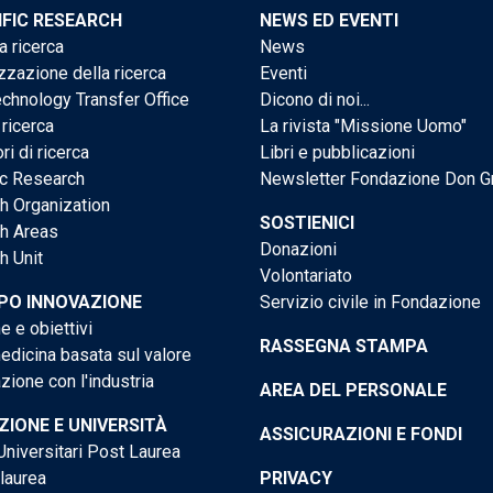
IFIC RESEARCH
NEWS ED EVENTI
a ricerca
News
zzazione della ricerca
Eventi
chnology Transfer Office
Dicono di noi...
 ricerca
La rivista "Missione Uomo"
ri di ricerca
Libri e pubblicazioni
ic Research
Newsletter Fondazione Don G
h Organization
SOSTIENICI
h Areas
Donazioni
h Unit
Volontariato
PO INNOVAZIONE
Servizio civile in Fondazione
e e obiettivi
RASSEGNA STAMPA
dicina basata sul valore
ione con l'industria
AREA DEL PERSONALE
IONE E UNIVERSITÀ
ASSICURAZIONI E FONDI
niversitari Post Laurea
 laurea
PRIVACY