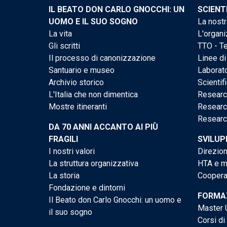
IL BEATO DON CARLO GNOCCHI: UN
SCIENT
UOMO E IL SUO SOGNO
La nostr
La vita
L'organi
Gli scritti
TTO - Te
Il processo di canonizzazione
Linee di
Santuario e museo
Laborato
Archivio storico
Scientif
L'Italia che non dimentica
Researc
Mostre itineranti
Researc
Researc
DA 70 ANNI ACCANTO AI PIÙ
FRAGILI
SVILUP
I nostri valori
Direzion
La struttura organizzativa
HTA e me
La storia
Cooperaz
Fondazione e dintorni
FORMAZ
Il Beato don Carlo Gnocchi: un uomo e
Master U
il suo sogno
Corsi di