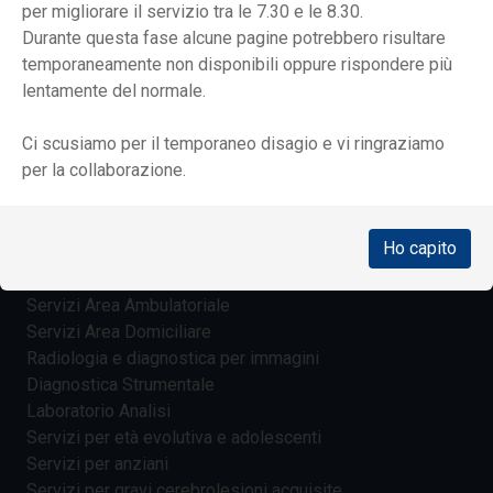
L'Italia che non dimentica
per migliorare il servizio tra le 7.30 e le 8.30.
Mostre itineranti
Durante questa fase alcune pagine potrebbero risultare
temporaneamente non disponibili oppure rispondere più
DA 70 ANNI ACCANTO AI PIÙ FRAGILI
lentamente del normale.
I nostri valori
La struttura organizzativa
Ci scusiamo per il temporaneo disagio e vi ringraziamo
La storia
per la collaborazione.
Fondazione e dintorni
Il Beato don Carlo Gnocchi: un uomo e il suo sogno
Ho capito
SERVIZI E PRESTAZIONI
Servizi in regime di ricovero
Servizi Area Ambulatoriale
Servizi Area Domiciliare
Radiologia e diagnostica per immagini
Diagnostica Strumentale
Laboratorio Analisi
Servizi per età evolutiva e adolescenti
Servizi per anziani
Servizi per gravi cerebrolesioni acquisite