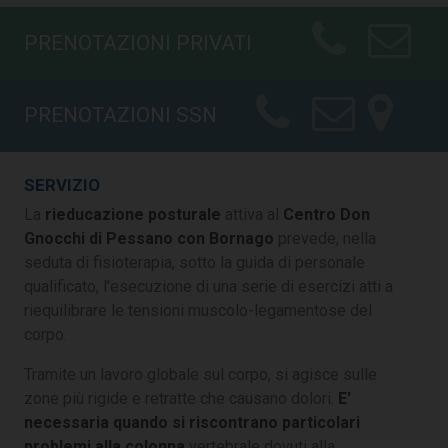
PRENOTAZIONI PRIVATI
PRENOTAZIONI SSN
SERVIZIO
La
rieducazione posturale
attiva al
Centro Don
Gnocchi di Pessano con Bornago
prevede, nella
seduta di fisioterapia, sotto la guida di personale
qualificato, l'esecuzione di una serie di esercizi atti a
riequilibrare le tensioni muscolo-legamentose del
corpo.
Tramite un lavoro globale sul corpo, si agisce sulle
zone più rigide e retratte che causano dolori.
E'
necessaria quando si riscontrano particolari
problemi alla colonna
vertebrale dovuti alla