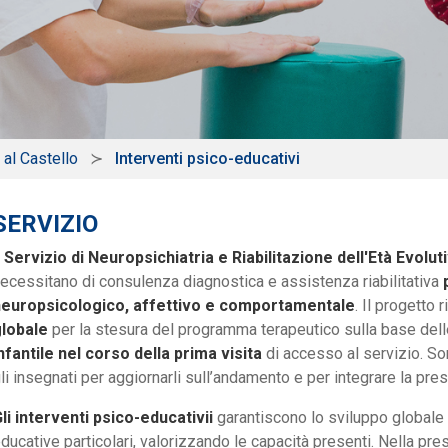
 al Castello
Interventi psico-educativi
SERVIZIO
l
Servizio di Neuropsichiatria e Riabilitazione dell'Età Evolut
ecessitano di consulenza diagnostica e assistenza riabilitativa
neuropsicologico, affettivo e comportamentale
. Il progetto r
lobale
per la stesura del programma terapeutico sulla base delle
nfantile nel corso della prima visita
di accesso al servizio. Son
li insegnati per aggiornarli sull’andamento e per integrare la presa 
li interventi psico-educativii
garantiscono lo sviluppo globale d
ducative particolari, valorizzando le capacità presenti. Nella pr