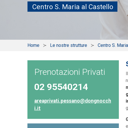
Centro S. Maria al Castello
Home
Le nostre strutture
Centro S. Maria
Prenotazioni Privati
l
n
02 95540214
g
areaprivati.pessano@dongnocch
i
g
i.it
G
e