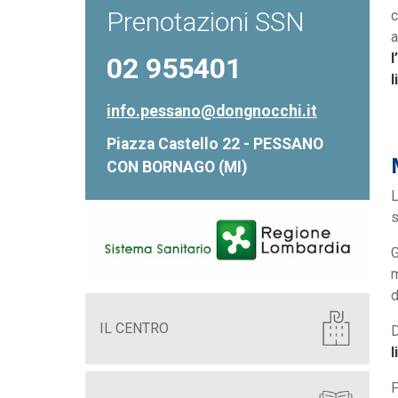
Prenotazioni SSN
c
a
l
02 955401
l
info.pessano@dongnocchi.it
Piazza Castello 22 - PESSANO
CON BORNAGO (MI)
s
G
m
d
IL CENTRO
D
l
P