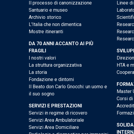
Il processo di canonizzazione
Linee di
Santuario e museo
Laborato
Archivio storico
Scientif
L'Italia che non dimentica
Researc
Mostre itineranti
Researc
Researc
DA 70 ANNI ACCANTO AI PIÙ
FRAGILI
SVILUP
I nostri valori
Direzion
La struttura organizzativa
HTA e me
La storia
Cooperaz
Fondazione e dintorni
FORMAZ
Il Beato don Carlo Gnocchi: un uomo e
Master U
il suo sogno
Corsi di
SERVIZI E PRESTAZIONI
Accredi
Servizi in regime di ricovero
Formazi
Servizi Area Ambulatoriale
SOLIDA
Servizi Area Domiciliare
INTERN