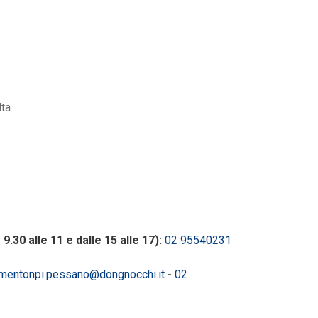
lta
.30 alle 11 e dalle 15 alle 17):
02 95540231
mentonpi.pessano@dongnocchi.it
-
02