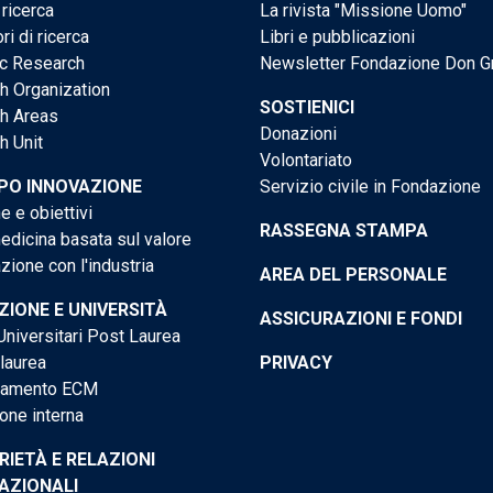
 ricerca
La rivista "Missione Uomo"
ri di ricerca
Libri e pubblicazioni
ic Research
Newsletter Fondazione Don G
h Organization
SOSTIENICI
h Areas
Donazioni
h Unit
Volontariato
PO INNOVAZIONE
Servizio civile in Fondazione
e e obiettivi
RASSEGNA STAMPA
dicina basata sul valore
ione con l'industria
AREA DEL PERSONALE
IONE E UNIVERSITÀ
ASSICURAZIONI E FONDI
niversitari Post Laurea
 laurea
PRIVACY
tamento ECM
one interna
RIETÀ E RELAZIONI
AZIONALI