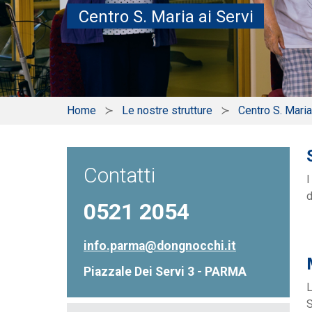
Centro S. Maria ai Servi
Home
Le nostre strutture
Centro S. Maria
Contatti
I
d
0521 2054
info.parma@dongnocchi.it
Piazzale Dei Servi 3 - PARMA
L
S