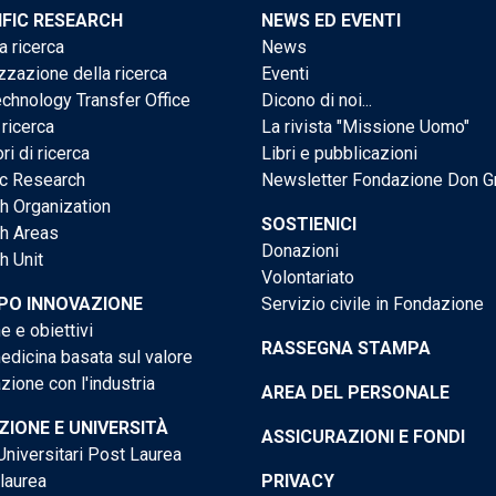
IFIC RESEARCH
NEWS ED EVENTI
a ricerca
News
zzazione della ricerca
Eventi
chnology Transfer Office
Dicono di noi...
 ricerca
La rivista "Missione Uomo"
ri di ricerca
Libri e pubblicazioni
ic Research
Newsletter Fondazione Don G
h Organization
SOSTIENICI
h Areas
Donazioni
h Unit
Volontariato
PO INNOVAZIONE
Servizio civile in Fondazione
e e obiettivi
RASSEGNA STAMPA
dicina basata sul valore
ione con l'industria
AREA DEL PERSONALE
IONE E UNIVERSITÀ
ASSICURAZIONI E FONDI
niversitari Post Laurea
 laurea
PRIVACY