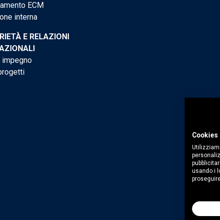
tamento ECM
one interna
RIETÀ E RELAZIONI
AZIONALI
o impegno
progetti
Cookies 
Utilizziam
personaliz
pubblicitar
usando i lo
proseguire