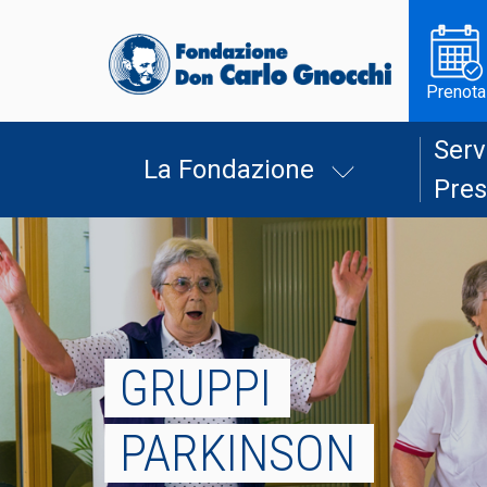
Prenota
Serv
La Fondazione
Pres
GRUPPI
PARKINSON