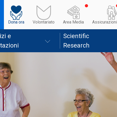
Dona ora
Volontariato
Area Media
Assicurazioni
izi e
Scientific
tazioni
Research