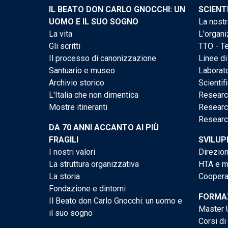
IL BEATO DON CARLO GNOCCHI: UN
SCIENT
UOMO E IL SUO SOGNO
La nostr
La vita
L'organi
Gli scritti
TTO - Te
Il processo di canonizzazione
Linee di
Santuario e museo
Laborato
Archivio storico
Scientif
L'Italia che non dimentica
Researc
Mostre itineranti
Researc
Researc
DA 70 ANNI ACCANTO AI PIÙ
FRAGILI
SVILUP
I nostri valori
Direzion
La struttura organizzativa
HTA e me
La storia
Cooperaz
Fondazione e dintorni
FORMAZ
Il Beato don Carlo Gnocchi: un uomo e
Master U
il suo sogno
Corsi di