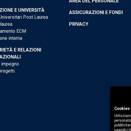
AREA DEL PERSONALE
IONE E UNIVERSITÀ
ASSICURAZIONI E FONDI
niversitari Post Laurea
 laurea
PRIVACY
tamento ECM
one interna
RIETÀ E RELAZIONI
AZIONALI
o impegno
progetti
Cookies 
Utilizziam
personaliz
pubblicitar
usando i lo