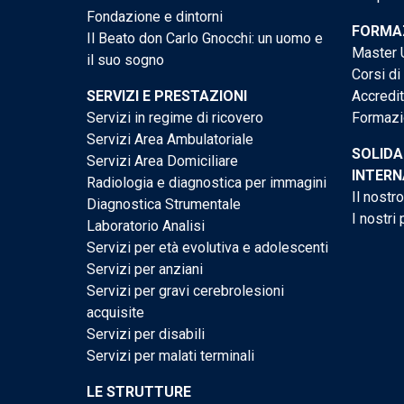
Fondazione e dintorni
FORMAZ
Il Beato don Carlo Gnocchi: un uomo e
Master U
il suo sogno
Corsi di
SERVIZI E PRESTAZIONI
Accredi
Servizi in regime di ricovero
Formazi
Servizi Area Ambulatoriale
SOLIDA
Servizi Area Domiciliare
INTERN
Radiologia e diagnostica per immagini
Il nostr
Diagnostica Strumentale
I nostri 
Laboratorio Analisi
Servizi per età evolutiva e adolescenti
Servizi per anziani
Servizi per gravi cerebrolesioni
acquisite
Servizi per disabili
Servizi per malati terminali
LE STRUTTURE