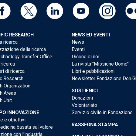
IFIC RESEARCH
NEWS ED EVENTI
a ricerca
News
zzazione della ricerca
Eventi
chnology Transfer Office
Dicono di noi...
 ricerca
La rivista "Missione Uomo"
ri di ricerca
Libri e pubblicazioni
ic Research
Newsletter Fondazione Don G
h Organization
SOSTIENICI
h Areas
Donazioni
h Unit
Volontariato
PO INNOVAZIONE
Servizio civile in Fondazione
e e obiettivi
RASSEGNA STAMPA
dicina basata sul valore
ione con l'industria