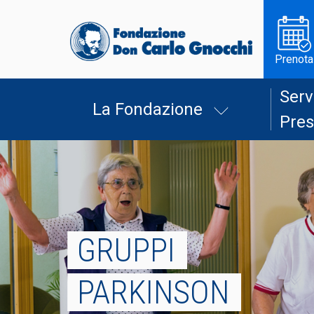
Prenota
Serv
La Fondazione
Pres
GRUPPI
PARKINSON