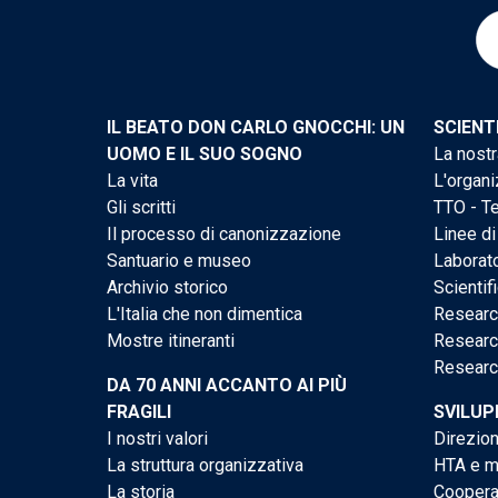
IL BEATO DON CARLO GNOCCHI: UN
SCIENT
UOMO E IL SUO SOGNO
La nostr
La vita
L'organi
Gli scritti
TTO - Te
Il processo di canonizzazione
Linee di
Santuario e museo
Laborato
Archivio storico
Scientif
L'Italia che non dimentica
Researc
Mostre itineranti
Researc
Researc
DA 70 ANNI ACCANTO AI PIÙ
FRAGILI
SVILUP
I nostri valori
Direzion
La struttura organizzativa
HTA e me
La storia
Cooperaz