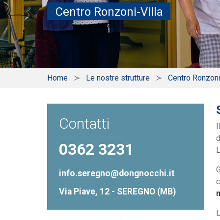
Centro Ronzoni-Villa
Home
Le nostre strutture
Centro Ronzoni
Contatti
I
d
0362 3231
L
G
info.seregno@dongnocchi.it
c
Via Piave, 12 - SEREGNO (MB)
m
L