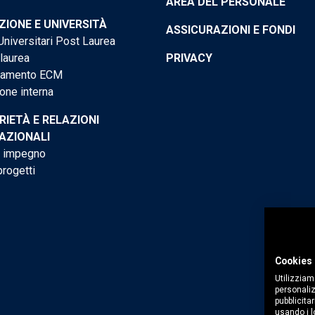
AREA DEL PERSONALE
IONE E UNIVERSITÀ
ASSICURAZIONI E FONDI
niversitari Post Laurea
 laurea
PRIVACY
tamento ECM
one interna
RIETÀ E RELAZIONI
AZIONALI
o impegno
progetti
Cookies 
Utilizziam
personaliz
pubblicitar
usando i lo