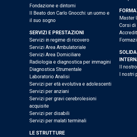
Fondazione e dintorni
FORMAZ
Il Beato don Carlo Gnocchi: un uomo e
Master U
il suo sogno
Corsi di
SERVIZI E PRESTAZIONI
Accredi
Servizi in regime di ricovero
Formazi
Servizi Area Ambulatoriale
SOLIDA
Servizi Area Domiciliare
INTERN
Radiologia e diagnostica per immagini
Il nostr
Diagnostica Strumentale
I nostri 
Laboratorio Analisi
Servizi per età evolutiva e adolescenti
Servizi per anziani
Servizi per gravi cerebrolesioni
acquisite
Servizi per disabili
Servizi per malati terminali
LE STRUTTURE