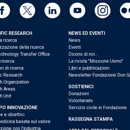
IFIC RESEARCH
NEWS ED EVENTI
a ricerca
News
zzazione della ricerca
Eventi
chnology Transfer Office
Dicono di noi...
 ricerca
La rivista "Missione Uomo"
ri di ricerca
Libri e pubblicazioni
ic Research
Newsletter Fondazione Don G
h Organization
SOSTIENICI
h Areas
Donazioni
h Unit
Volontariato
PO INNOVAZIONE
Servizio civile in Fondazione
e e obiettivi
RASSEGNA STAMPA
dicina basata sul valore
ione con l'industria