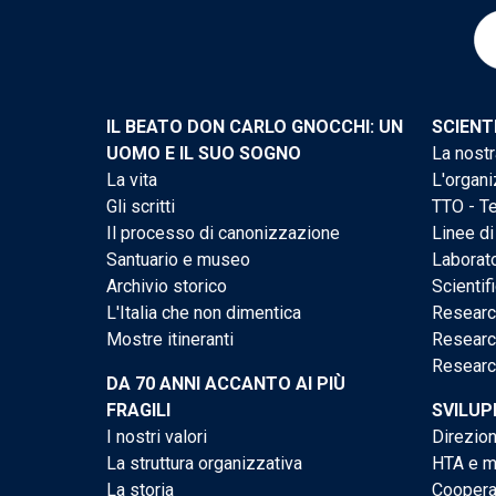
IL BEATO DON CARLO GNOCCHI: UN
SCIENT
UOMO E IL SUO SOGNO
La nostr
La vita
L'organi
Gli scritti
TTO - Te
Il processo di canonizzazione
Linee di
Santuario e museo
Laborato
Archivio storico
Scientif
L'Italia che non dimentica
Researc
Mostre itineranti
Researc
Researc
DA 70 ANNI ACCANTO AI PIÙ
FRAGILI
SVILUP
I nostri valori
Direzion
La struttura organizzativa
HTA e me
La storia
Cooperaz