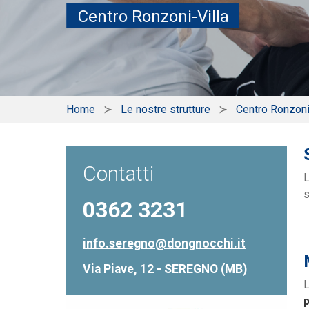
Centro Ronzoni-Villa
Home
Le nostre strutture
Centro Ronzoni
Contatti
L
s
0362 3231
info.seregno@dongnocchi.it
Via Piave, 12 - SEREGNO (MB)
L
p