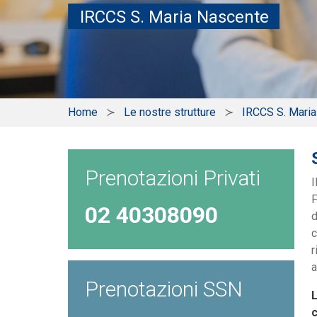
IRCCS S. Maria Nascente
Home
Le nostre strutture
IRCCS S. Mari
Prenotazioni Privati
I
F
02 40308090
d
c
r
a
Prenotazioni SSN
L