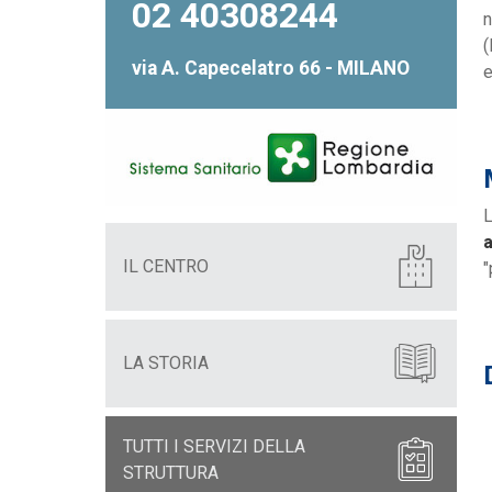
02 40308244
n
(
via A. Capecelatro 66 - MILANO
e
L
a
IL CENTRO
"
LA STORIA
TUTTI I SERVIZI DELLA
STRUTTURA