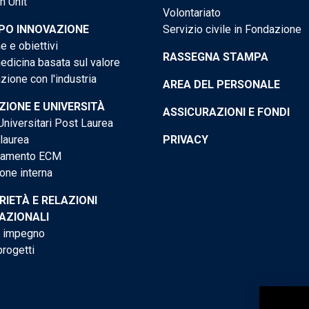
h Unit
Volontariato
PO INNOVAZIONE
Servizio civile in Fondazione
e e obiettivi
RASSEGNA STAMPA
dicina basata sul valore
ione con l'industria
AREA DEL PERSONALE
IONE E UNIVERSITÀ
ASSICURAZIONI E FONDI
niversitari Post Laurea
 laurea
PRIVACY
tamento ECM
one interna
RIETÀ E RELAZIONI
AZIONALI
o impegno
progetti