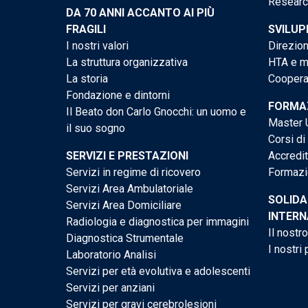
Researc
DA 70 ANNI ACCANTO AI PIÙ
FRAGILI
SVILUP
I nostri valori
Direzion
La struttura organizzativa
HTA e me
La storia
Cooperaz
Fondazione e dintorni
FORMAZ
Il Beato don Carlo Gnocchi: un uomo e
Master U
il suo sogno
Corsi di
SERVIZI E PRESTAZIONI
Accredi
Servizi in regime di ricovero
Formazi
Servizi Area Ambulatoriale
SOLIDA
Servizi Area Domiciliare
INTERN
Radiologia e diagnostica per immagini
Il nostr
Diagnostica Strumentale
I nostri 
Laboratorio Analisi
Servizi per età evolutiva e adolescenti
Servizi per anziani
Servizi per gravi cerebrolesioni