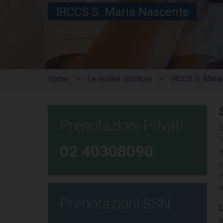
IRCCS S. Maria Nascente
Home
Le nostre strutture
IRCCS S. Mari
Prenotazioni Privati
I
F
02 40308090
d
c
r
a
Prenotazioni SSN
L
p