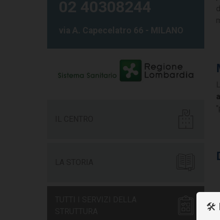
02 40308244
d
via A. Capecelatro 66 - MILANO
L
a
"
IL CENTRO
LA STORIA
TUTTI I SERVIZI DELLA
🛠
STRUTTURA