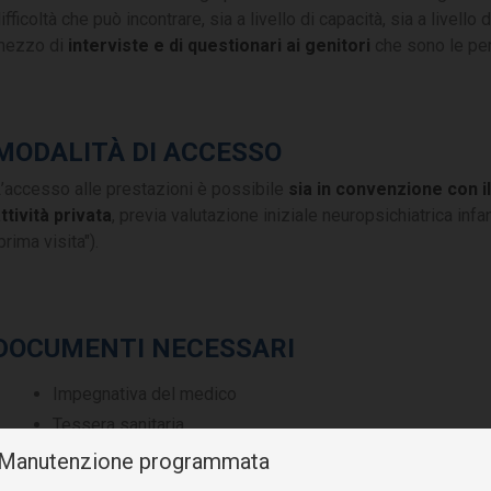
ifficoltà che può incontrare, sia a livello di capacità, sia a livell
mezzo di
interviste e di questionari ai genitori
che sono le pe
MODALITÀ DI ACCESSO
’accesso alle prestazioni è possibile
sia in convenzione con i
ttività privata
, previa valutazione iniziale neuropsichiatrica inf
prima visita").
DOCUMENTI NECESSARI
Impegnativa del medico
Tessera sanitaria
Eventuale documentazione clinico-sanitaria utile
️ Manutenzione programmata