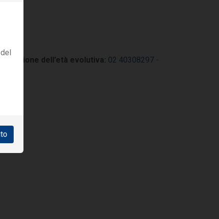
 del
ilitazione dell’età evolutiva:
02 40308297
-
ito