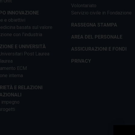
h Unit
Volontariato
PO INNOVAZIONE
Servizio civile in Fondazione
e e obiettivi
RASSEGNA STAMPA
dicina basata sul valore
ione con l'industria
AREA DEL PERSONALE
IONE E UNIVERSITÀ
ASSICURAZIONI E FONDI
niversitari Post Laurea
 laurea
PRIVACY
tamento ECM
one interna
RIETÀ E RELAZIONI
AZIONALI
o impegno
progetti