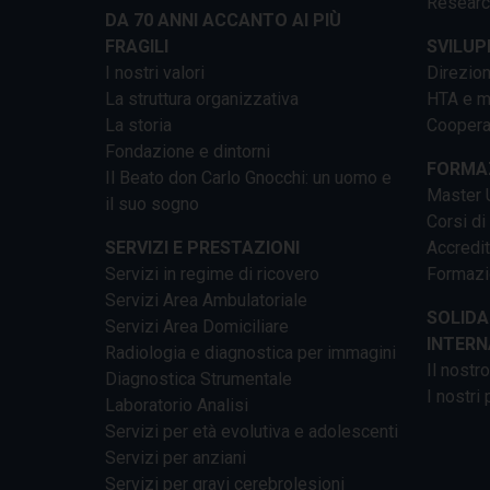
Researc
DA 70 ANNI ACCANTO AI PIÙ
FRAGILI
SVILUP
I nostri valori
Direzion
La struttura organizzativa
HTA e me
La storia
Cooperaz
Fondazione e dintorni
FORMAZ
Il Beato don Carlo Gnocchi: un uomo e
Master U
il suo sogno
Corsi di
SERVIZI E PRESTAZIONI
Accredi
Servizi in regime di ricovero
Formazi
Servizi Area Ambulatoriale
SOLIDA
Servizi Area Domiciliare
INTERN
Radiologia e diagnostica per immagini
Il nostr
Diagnostica Strumentale
I nostri 
Laboratorio Analisi
Servizi per età evolutiva e adolescenti
Servizi per anziani
Servizi per gravi cerebrolesioni