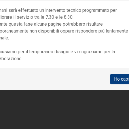
ani sarà effettuato un intervento tecnico programmato per
iorare il servizio tra le 7.30 e le 8.30.
CONTATTI
ante questa fase alcune pagine potrebbero risultare
entro Unico Prenotazioni - CUP:
02 40308244
poraneamente non disponibili oppure rispondere più lentamente
nità Operativa Complessa di Neuropsichiatria Infantile e riab
male.
pi.smn@dongnocchi.it
cusiamo per il temporaneo disagio e vi ringraziamo per la
laborazione.
Ho cap