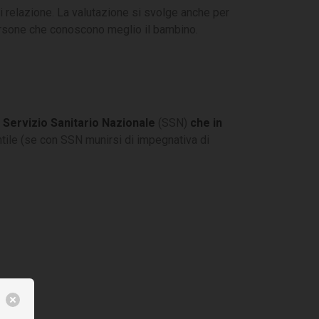
o di relazione. La valutazione si svolge anche per
rsone che conoscono meglio il bambino.
l Servizio Sanitario Nazionale
(SSN)
che in
antile (se con SSN munirsi di impegnativa di