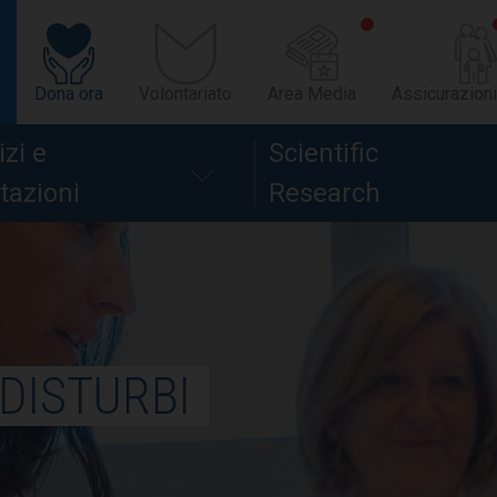
Dona ora
Volontariato
Area Media
Assicurazioni
izi e
Scientific
tazioni
Research
 DISTURBI