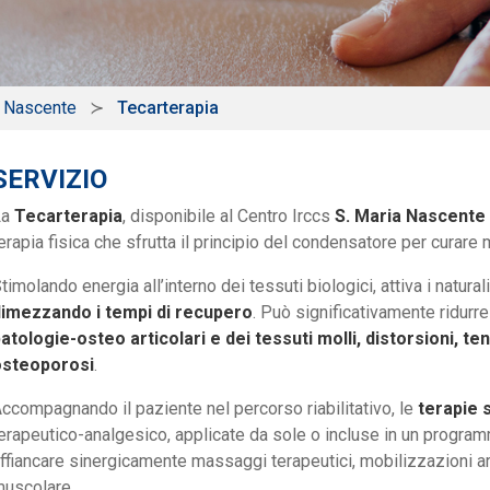
a Nascente
Tecarterapia
SERVIZIO
La
Tecarterapia
, disponibile al Centro Irccs
S. Maria Nascente
erapia fisica che sfrutta il principio del condensatore per curare 
timolando energia all’interno dei tessuti biologici, attiva i natural
imezzando i tempi di recupero
. Può significativamente ridurr
atologie-osteo articolari e dei tessuti molli, distorsioni, ten
osteoporosi
.
ccompagnando il paziente nel percorso riabilitativo, le
terapie 
erapeutico-analgesico, applicate da sole o incluse in un progra
ffiancare sinergicamente massaggi terapeutici, mobilizzazioni arti
uscolare.