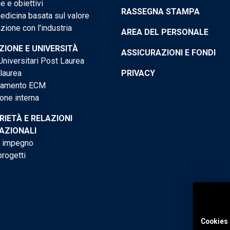
e e obiettivi
RASSEGNA STAMPA
dicina basata sul valore
ione con l'industria
AREA DEL PERSONALE
IONE E UNIVERSITÀ
ASSICURAZIONI E FONDI
niversitari Post Laurea
 laurea
PRIVACY
tamento ECM
one interna
RIETÀ E RELAZIONI
AZIONALI
o impegno
progetti
Cookies 