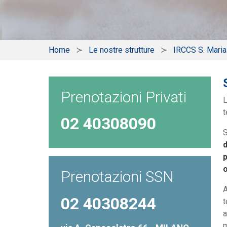
Home
Le nostre strutture
IRCCS S. Mari
Prenotazioni Privati
t
02 40308090
S
d
p
Prenotazioni SSN
A
02 40308244
t
a
m