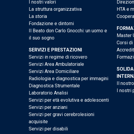
I nostri valori
Direzion
La struttura organizzativa
HTA e me
La storia
Cooperaz
Fondazione e dintorni
FORMAZ
Il Beato don Carlo Gnocchi: un uomo e
Master U
il suo sogno
Corsi di
SERVIZI E PRESTAZIONI
Accredi
Servizi in regime di ricovero
Formazi
Servizi Area Ambulatoriale
SOLIDA
Servizi Area Domiciliare
INTERN
Radiologia e diagnostica per immagini
Il nostr
Diagnostica Strumentale
I nostri 
Laboratorio Analisi
Servizi per età evolutiva e adolescenti
Servizi per anziani
Servizi per gravi cerebrolesioni
acquisite
Servizi per disabili