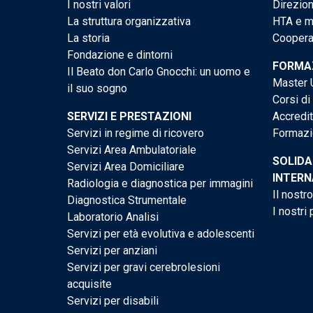
I nostri valori
Direzion
La struttura organizzativa
HTA e me
La storia
Cooperaz
Fondazione e dintorni
FORMAZ
Il Beato don Carlo Gnocchi: un uomo e
Master U
il suo sogno
Corsi di
SERVIZI E PRESTAZIONI
Accredi
Servizi in regime di ricovero
Formazi
Servizi Area Ambulatoriale
SOLIDA
Servizi Area Domiciliare
INTERN
Radiologia e diagnostica per immagini
Il nostr
Diagnostica Strumentale
I nostri 
Laboratorio Analisi
Servizi per età evolutiva e adolescenti
Servizi per anziani
Servizi per gravi cerebrolesioni
acquisite
Servizi per disabili