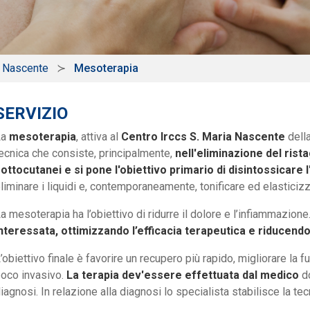
a Nascente
Mesoterapia
SERVIZIO
La
mesoterapia
, attiva al
Centro Irccs S. Maria Nascente
dell
ecnica che consiste, principalmente,
nell'eliminazione del rista
ottocutanei e si pone l'obiettivo primario di disintossicare
liminare i liquidi e, contemporaneamente, tonificare ed elasticizz
a mesoterapia ha l’obiettivo di ridurre il dolore e l’infiammazion
nteressata, ottimizzando l’efficacia terapeutica e riducendo 
’obiettivo finale è favorire un recupero più rapido, migliorare la f
oco invasivo.
La terapia dev'essere effettuata dal medico
do
iagnosi. In relazione alla diagnosi lo specialista stabilisce la tec