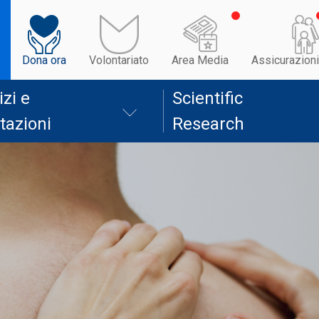
Dona ora
Volontariato
Area Media
Assicurazioni
izi e
Scientific
tazioni
Research