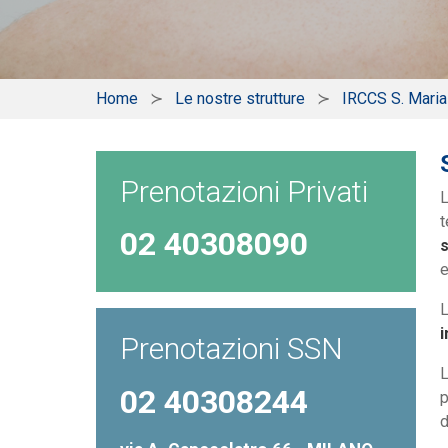
Home
Le nostre strutture
IRCCS S. Mari
Prenotazioni Privati
t
02 40308090
s
e
L
i
Prenotazioni SSN
L
02 40308244
p
d