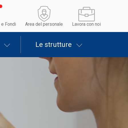
 e Fondi
Area del personale
Lavora con noi
Le strutture