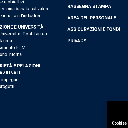
e e obiettivi
RASSEGNA STAMPA
dicina basata sul valore
ione con l'industria
AREA DEL PERSONALE
IONE E UNIVERSITÀ
ASSICURAZIONI E FONDI
niversitari Post Laurea
 laurea
PRIVACY
tamento ECM
one interna
RIETÀ E RELAZIONI
AZIONALI
o impegno
progetti
Cookies 