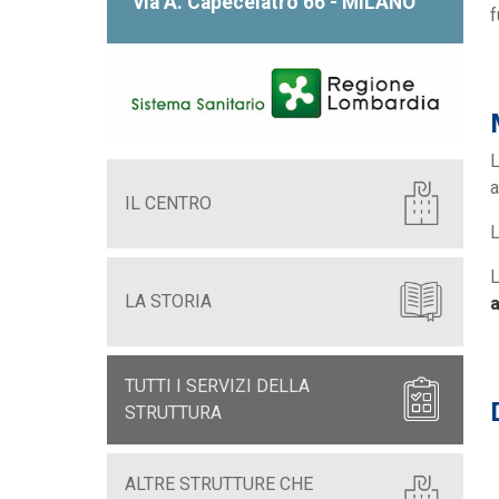
via A. Capecelatro 66 - MILANO
f
L
a
IL CENTRO
L
L
LA STORIA
a
TUTTI I SERVIZI DELLA
STRUTTURA
ALTRE STRUTTURE CHE