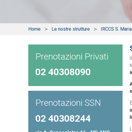
Home
Le nostre strutture
IRCCS S. Mari
Prenotazioni Privati
I
t
02 40308090
i
A
m
Prenotazioni SSN
È
i
02 40308244
l
L