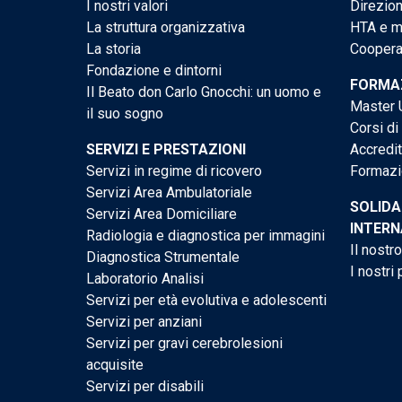
I nostri valori
Direzion
La struttura organizzativa
HTA e me
La storia
Cooperaz
Fondazione e dintorni
FORMAZ
Il Beato don Carlo Gnocchi: un uomo e
Master U
il suo sogno
Corsi di
SERVIZI E PRESTAZIONI
Accredi
Servizi in regime di ricovero
Formazi
Servizi Area Ambulatoriale
SOLIDA
Servizi Area Domiciliare
INTERN
Radiologia e diagnostica per immagini
Il nostr
Diagnostica Strumentale
I nostri 
Laboratorio Analisi
Servizi per età evolutiva e adolescenti
Servizi per anziani
Servizi per gravi cerebrolesioni
acquisite
Servizi per disabili