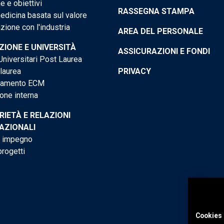
e e obiettivi
RASSEGNA STAMPA
dicina basata sul valore
ione con l'industria
AREA DEL PERSONALE
IONE E UNIVERSITÀ
ASSICURAZIONI E FONDI
niversitari Post Laurea
 laurea
PRIVACY
tamento ECM
one interna
RIETÀ E RELAZIONI
AZIONALI
o impegno
progetti
Cookies 