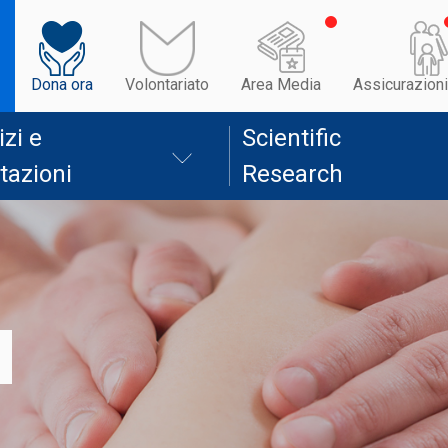
Dona ora
Volontariato
Area Media
Assicurazioni
izi e
Scientific
tazioni
Research