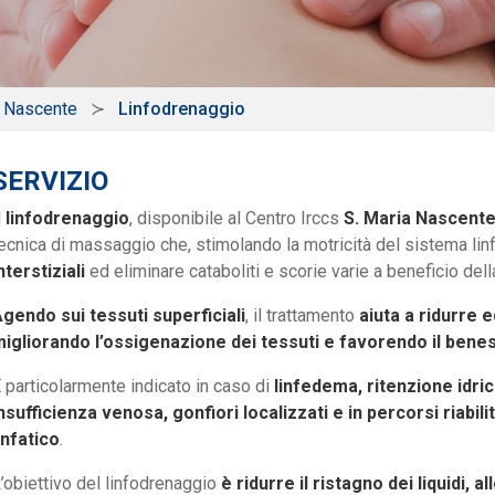
a Nascente
Linfodrenaggio
SERVIZIO
l
linfodrenaggio
, disponibile al Centro Irccs
S. Maria Nascent
ecnica di massaggio che, stimolando la motricità del sistema lin
nterstiziali
ed eliminare cataboliti e scorie varie a beneficio dell
gendo sui tessuti superficiali
, il trattamento
aiuta a ridurre
igliorando l’ossigenazione dei tessuti e favorendo il ben
 particolarmente indicato in caso di
linfedema, ritenzione idrica
nsufficienza venosa, gonfiori localizzati e in percorsi riabi
infatico
.
’obiettivo del linfodrenaggio
è ridurre il ristagno dei liquidi, a