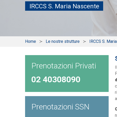
IRCCS S. Maria Nascente
Home
Le nostre strutture
IRCCS S. Mari
Prenotazioni Privati
I
F
02 40308090
d
c
r
a
Prenotazioni SSN
G
n