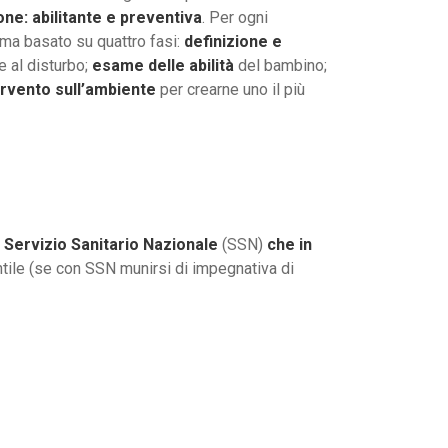
e: abilitante e preventiva
. Per ogni
ma basato su quattro fasi:
definizione e
ne al disturbo;
esame delle abilità
del bambino;
ervento sull’ambiente
per crearne uno il più
l Servizio Sanitario Nazionale
(SSN)
che in
antile (se con SSN munirsi di impegnativa di