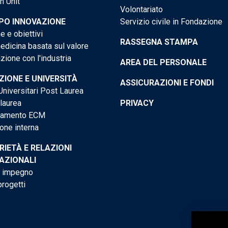
h Unit
Volontariato
PO INNOVAZIONE
Servizio civile in Fondazione
e e obiettivi
RASSEGNA STAMPA
dicina basata sul valore
ione con l'industria
AREA DEL PERSONALE
IONE E UNIVERSITÀ
ASSICURAZIONI E FONDI
niversitari Post Laurea
 laurea
PRIVACY
tamento ECM
one interna
RIETÀ E RELAZIONI
AZIONALI
o impegno
progetti