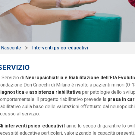
a Nascente
Interventi psico-educativi
SERVIZIO
l Servizio di
Neuropsichiatria e Riabilitazione dell'Età Evoluti
ondazione Don Gnocchi di Milano è rivolto a pazienti minori (0-
iagnostica
e
assistenza riabilitativa
per patologie dello svilu
omportamentale. Il progetto riabilitativo prevede la
presa in car
iabilitativo sulla base delle valutazioni effettuate dal neuropsichi
ccesso al servizio.
li interventi psico-educativi
hanno lo scopo di garantire lo svil
ecessità educative particolari, valorizzando le capacità present