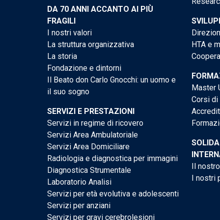
Researc
DA 70 ANNI ACCANTO AI PIÙ
FRAGILI
SVILUP
I nostri valori
Direzion
La struttura organizzativa
HTA e me
La storia
Cooperaz
Fondazione e dintorni
FORMAZ
Il Beato don Carlo Gnocchi: un uomo e
Master U
il suo sogno
Corsi di
SERVIZI E PRESTAZIONI
Accredi
Servizi in regime di ricovero
Formazi
Servizi Area Ambulatoriale
SOLIDA
Servizi Area Domiciliare
INTERN
Radiologia e diagnostica per immagini
Il nostr
Diagnostica Strumentale
I nostri 
Laboratorio Analisi
Servizi per età evolutiva e adolescenti
Servizi per anziani
Servizi per gravi cerebrolesioni