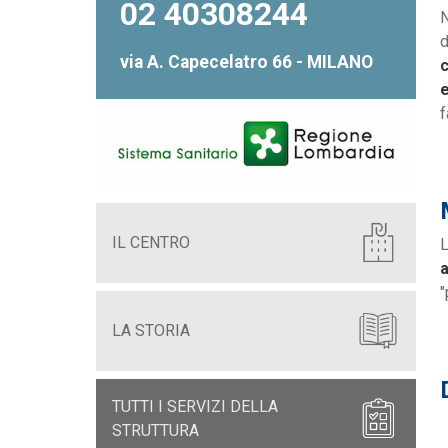
02 40308244
N
d
via A. Capecelatro 66 - MILANO
c
e
f
IL CENTRO
L
a
"
LA STORIA
TUTTI I SERVIZI DELLA
STRUTTURA