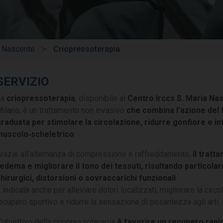
a Nascente
Criopressoterapia
SERVIZIO
La
criopressoterapia
, disponibile al
Centro Irccs S. Maria Na
ilano, è un trattamento non invasivo
che combina l’azione del
raduata per stimolare la circolazione, ridurre gonfiore e i
muscolo‑scheletrico
.
razie all’alternanza di compressione e raffreddamento,
il tratt
’edema e migliorare il tono dei tessuti, risultando particola
hirurgici, distorsioni o sovraccarichi funzionali
.
 indicata anche per alleviare dolori localizzati, migliorare la circ
ecupero sportivo e ridurre la sensazione di pesantezza agli arti.
’obiettivo della criopressoterapia
è favorire un recupero rapi