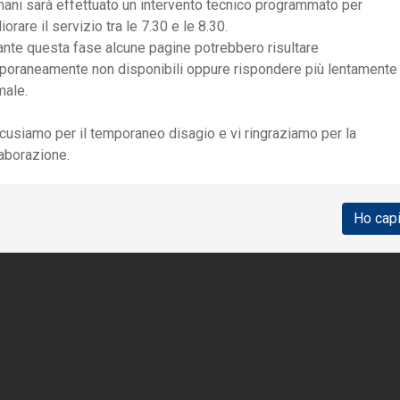
ani sarà effettuato un intervento tecnico programmato per
iorare il servizio tra le 7.30 e le 8.30.
CONTATTI
ante questa fase alcune pagine potrebbero risultare
poraneamente non disponibili oppure rispondere più lentamente
ervizio di Riabilitazione in Solvenza - attività ambulatoriale 
male.
iabsolv@dongnocchi.it
cusiamo per il temporaneo disagio e vi ringraziamo per la
laborazione.
Ho cap