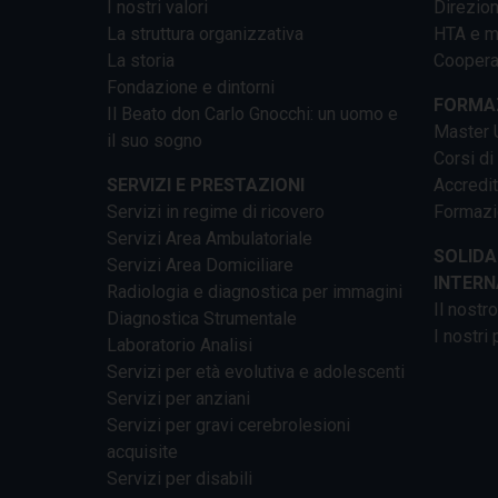
I nostri valori
Direzion
La struttura organizzativa
HTA e me
La storia
Cooperaz
Fondazione e dintorni
FORMAZ
Il Beato don Carlo Gnocchi: un uomo e
Master U
il suo sogno
Corsi di
SERVIZI E PRESTAZIONI
Accredi
Servizi in regime di ricovero
Formazi
Servizi Area Ambulatoriale
SOLIDA
Servizi Area Domiciliare
INTERN
Radiologia e diagnostica per immagini
Il nostr
Diagnostica Strumentale
I nostri 
Laboratorio Analisi
Servizi per età evolutiva e adolescenti
Servizi per anziani
Servizi per gravi cerebrolesioni
acquisite
Servizi per disabili