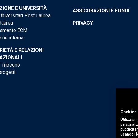
IONE E UNIVERSITÀ
ASSICURAZIONI E FONDI
niversitari Post Laurea
 laurea
PRIVACY
tamento ECM
one interna
RIETÀ E RELAZIONI
AZIONALI
o impegno
progetti
Cookies 
Utilizziam
personaliz
pubblicitar
usando i lo