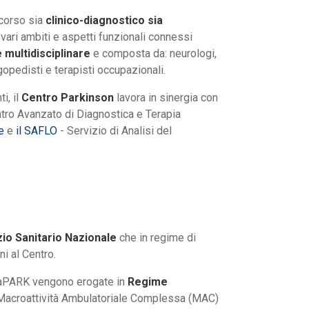
rcorso sia
clinico-diagnostico sia
 vari ambiti e aspetti funzionali connessi
 multidisciplinare
e composta da: neurologi,
ogopedisti e terapisti occupazionali.
i, il
Centro Parkinson
lavora in sinergia con
tro Avanzato di Diagnostica e Terapia
e
e
il SAFLO
- Servizio di Analisi del
io Sanitario
Nazionale
che in regime di
ni al Centro.
RiaPARK vengono erogate in
Regime
di Macroattività Ambulatoriale Complessa (MAC)