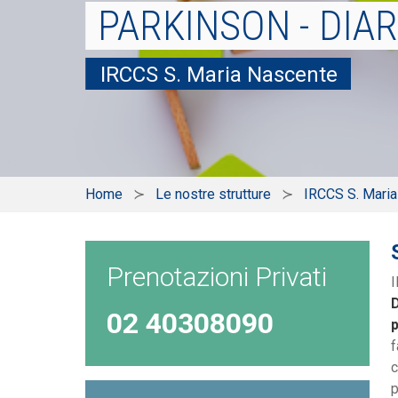
PARKINSON - DIA
IRCCS S. Maria Nascente
Home
Le nostre strutture
IRCCS S. Mari
Prenotazioni Privati
I
02 40308090
p
f
c
p