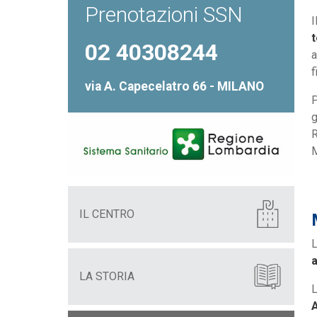
Prenotazioni SSN
I
t
02 40308244
a
f
via A. Capecelatro 66 - MILANO
P
g
R
M
IL CENTRO
L
a
LA STORIA
L