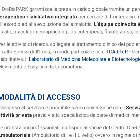
l DiaRiaPARK garantisce la presa in carico globale tramite un pe
erapeutico-riabilitativo integrato
per cercare di fronteggiare i
ll’esordio ed alla evoluzione della malattia.
L’équipe coinvolta è
isiatri, psicologi, neuropsicologi, psicoterapeuti, fisioterapisti, l
er le attività di ricerca, collegate al trattamento clinico dei pazient
li altri Servizi dell'Irccs, in modo particolare con:
il CAdiTeR
- Cen
iabilitativa;
il Laboratorio di Medicina Molecolare e Biotecnologi
ovimento e Funzionalità Locomotoria.
MODALITÀ DI ACCESSO
'accesso al servizio è possibile sia in convenzione con il
Serviz
ttività privata
previa visita specialistica da parte di medici inter
e prestazioni professionali multispecialistiche del Centro Dia
Ambulatoriale
(Ambulatorio di I e II Livello) ovvero in regime 