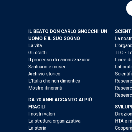
IL BEATO DON CARLO GNOCCHI: UN
SCIENT
UOMO E IL SUO SOGNO
La nostr
La vita
L'organi
Gli scritti
TTO - Te
Il processo di canonizzazione
Linee di
Santuario e museo
Laborato
Archivio storico
Scientif
L'Italia che non dimentica
Researc
Mostre itineranti
Researc
Researc
DA 70 ANNI ACCANTO AI PIÙ
FRAGILI
SVILUP
I nostri valori
Direzion
La struttura organizzativa
HTA e me
La storia
Cooperaz