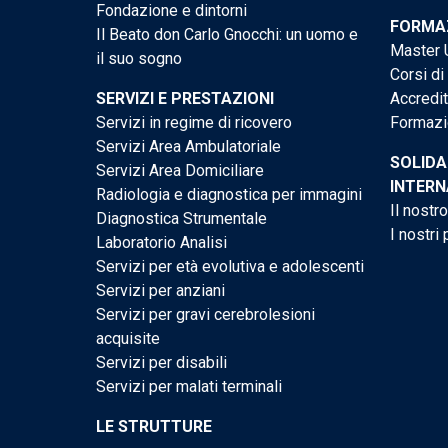
Fondazione e dintorni
FORMAZ
Il Beato don Carlo Gnocchi: un uomo e
Master U
il suo sogno
Corsi di
SERVIZI E PRESTAZIONI
Accredi
Servizi in regime di ricovero
Formazi
Servizi Area Ambulatoriale
SOLIDA
Servizi Area Domiciliare
INTERN
Radiologia e diagnostica per immagini
Il nostr
Diagnostica Strumentale
I nostri 
Laboratorio Analisi
Servizi per età evolutiva e adolescenti
Servizi per anziani
Servizi per gravi cerebrolesioni
acquisite
Servizi per disabili
Servizi per malati terminali
LE STRUTTURE