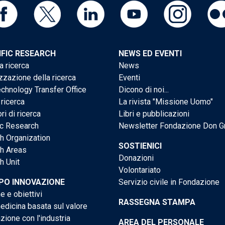
IFIC RESEARCH
NEWS ED EVENTI
a ricerca
News
zzazione della ricerca
Eventi
chnology Transfer Office
Dicono di noi...
 ricerca
La rivista "Missione Uomo"
ri di ricerca
Libri e pubblicazioni
ic Research
Newsletter Fondazione Don G
h Organization
SOSTIENICI
h Areas
Donazioni
h Unit
Volontariato
PO INNOVAZIONE
Servizio civile in Fondazione
e e obiettivi
RASSEGNA STAMPA
dicina basata sul valore
ione con l'industria
AREA DEL PERSONALE