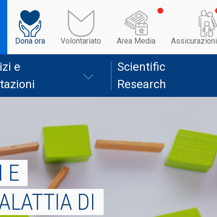
Dona ora
Volontariato
Area Media
Assicurazioni
izi e
Scientific
tazioni
Research
 E
ALATTIA DI