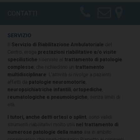
CONTATTI
SERVIZIO
Il
Servizio di Riabilitazione Ambulatoriale
del
Centro, eroga
prestazioni riabilitative e/o visite
specilistiche
riservate al
trattamento di patologie
complesse
, che richiedono un
trattamento
multidisciplinare
. L’attività si rivolge a pazienti
affetti da
patologie neuromotorie
,
neuropsichiatriche infantili
,
ortopediche
,
reumatologiche e pneumologiche
, senza limiti di
età.
I tutori, anche detti ortesi o splint
, sono validi
strumenti riabilitativi molto utili
nel trattamento di
numerose patologie della mano
sia in ambito
conservativo che post-chirurgico.Rispetto ai consueti