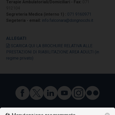
Terapie Ambulatoriali/Domiciliari - Fax:
071
912104
Segreteria Medica (interno 1) :
071 9160971
Segeteria - email:
info.falconara@dongnocchi.it
ALLEGATI
SCARICA QUI LA BROCHURE RELATIVA ALLE
PRESTAZIONI DI RIABILITAZIONE AREA ADULTI (in
regime privato)
IL BEATO DON CARLO GNOCCHI: UN UOMO E IL SUO