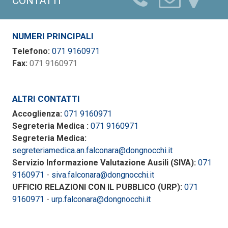
CONTATTI
NUMERI PRINCIPALI
Telefono:
071 9160971
Fax:
071 9160971
ALTRI CONTATTI
Accoglienza:
071 9160971
Segreteria Medica :
071 9160971
Segreteria Medica:
segreteriamedica.an.falconara@dongnocchi.it
Servizio Informazione Valutazione Ausili (SIVA):
071
9160971
-
siva.falconara@dongnocchi.it
UFFICIO RELAZIONI CON IL PUBBLICO (URP):
071
9160971
-
urp.falconara@dongnocchi.it