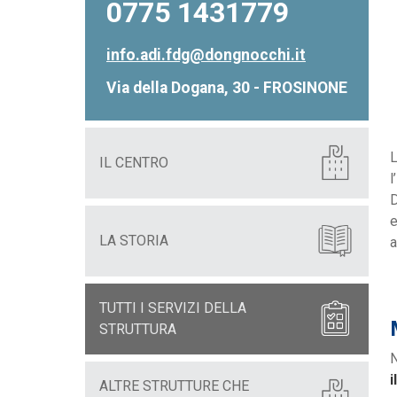
0775 1431779
info.adi.fdg@dongnocchi.it
Via della Dogana, 30 - FROSINONE
L
IL CENTRO
l
D
e
LA STORIA
a
TUTTI I SERVIZI DELLA
STRUTTURA
N
i
ALTRE STRUTTURE CHE