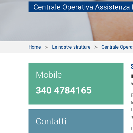
Centrale Operativa Assistenza 
Home
Le nostre strutture
Centrale Opera
Mobile
I
a
340 4784165
E
t
L
n
Contatti
L