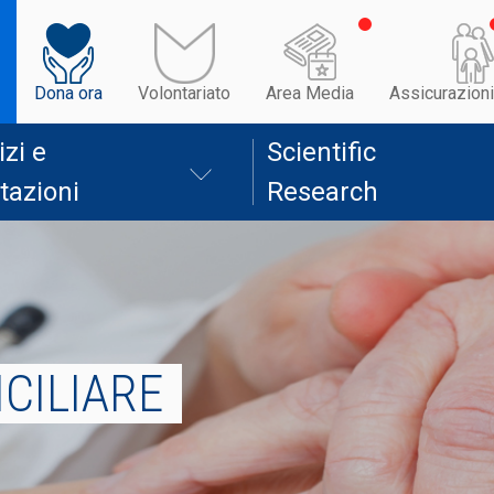
Dona ora
Volontariato
Area Media
Assicurazioni
izi e
Scientific
tazioni
Research
CILIARE