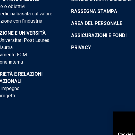
e e obiettivi
RASSEGNA STAMPA
dicina basata sul valore
ione con l'industria
AREA DEL PERSONALE
IONE E UNIVERSITÀ
ASSICURAZIONI E FONDI
niversitari Post Laurea
 laurea
PRIVACY
tamento ECM
one interna
RIETÀ E RELAZIONI
AZIONALI
o impegno
progetti
Cookies 