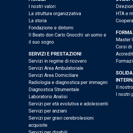
I nostri valori
Direzion
La struttura organizzativa
HTA e me
La storia
Cooperaz
Fondazione e dintorni
FORMAZ
Il Beato don Carlo Gnocchi: un uomo e
Master U
il suo sogno
Corsi di
SERVIZI E PRESTAZIONI
Accredi
Servizi in regime di ricovero
Formazi
Servizi Area Ambulatoriale
SOLIDA
Servizi Area Domiciliare
INTERN
Radiologia e diagnostica per immagini
Il nostr
Diagnostica Strumentale
I nostri 
Laboratorio Analisi
Servizi per età evolutiva e adolescenti
Servizi per anziani
Servizi per gravi cerebrolesioni
acquisite
Servizi per disabili