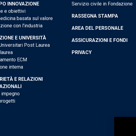
PO INNOVAZIONE
Servizio civile in Fondazione
e e obiettivi
RASSEGNA STAMPA
dicina basata sul valore
ione con l'industria
AREA DEL PERSONALE
IONE E UNIVERSITÀ
ASSICURAZIONI E FONDI
niversitari Post Laurea
 laurea
PRIVACY
tamento ECM
one interna
RIETÀ E RELAZIONI
AZIONALI
o impegno
progetti