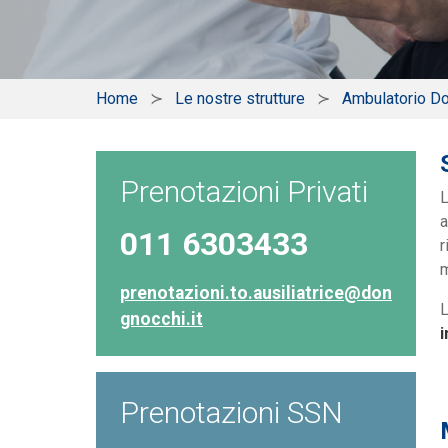
Home
Le nostre strutture
Ambulatorio Do
Prenotazioni Privati
L
a
011 6303433
r
m
prenotazioni.to.ausiliatrice@don
gnocchi.it
i
Prenotazioni SSN