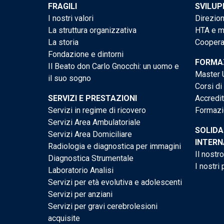
FRAGILI
SVILUP
I nostri valori
Direzion
La struttura organizzativa
HTA e me
La storia
Cooperaz
Fondazione e dintorni
FORMAZ
Il Beato don Carlo Gnocchi: un uomo e
Master U
il suo sogno
Corsi di
SERVIZI E PRESTAZIONI
Accredi
Servizi in regime di ricovero
Formazi
Servizi Area Ambulatoriale
SOLIDA
Servizi Area Domiciliare
INTERN
Radiologia e diagnostica per immagini
Il nostr
Diagnostica Strumentale
I nostri 
Laboratorio Analisi
Servizi per età evolutiva e adolescenti
Servizi per anziani
Servizi per gravi cerebrolesioni
acquisite