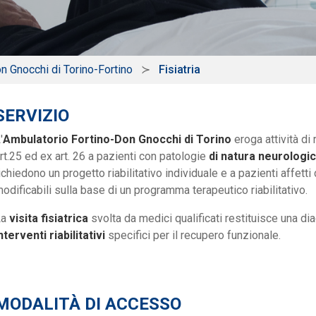
n Gnocchi di Torino-Fortino
Fisiatria
SERVIZIO
'
Ambulatorio Fortino-Don Gnocchi di Torino
eroga attività di
rt.25 ed ex art. 26 a pazienti con patologie
di natura neurologi
ichiedono un progetto riabilitativo individuale e a pazienti affett
odificabili sulla base di un programma terapeutico riabilitativo.
La
visita fisiatrica
svolta da medici qualificati restituisce una di
nterventi riabilitativi
specifici per il recupero funzionale.
MODALITÀ DI ACCESSO