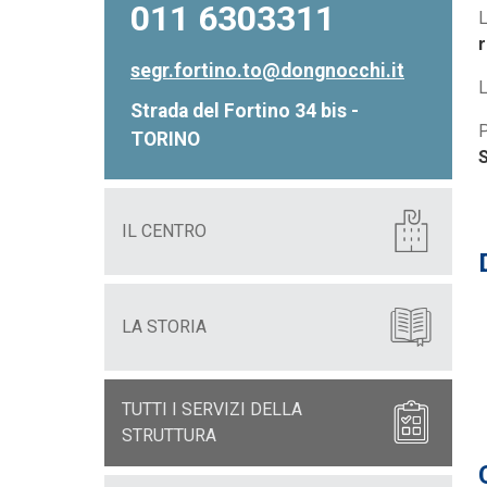
011 6303311
L
r
segr.fortino.to@dongnocchi.it
L
Strada del Fortino 34 bis -
P
TORINO
S
IL CENTRO
LA STORIA
TUTTI I SERVIZI DELLA
STRUTTURA