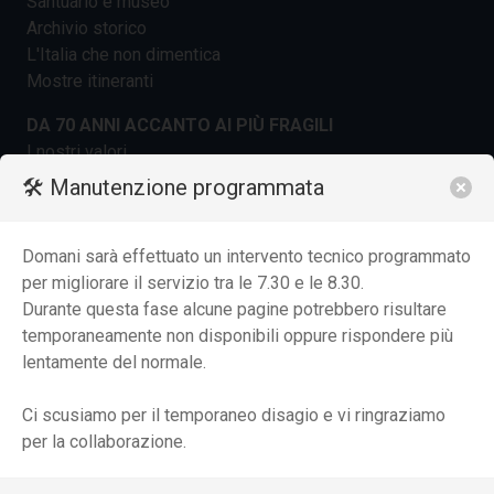
Santuario e museo
Archivio storico
L'Italia che non dimentica
Mostre itineranti
DA 70 ANNI ACCANTO AI PIÙ FRAGILI
I nostri valori
La struttura organizzativa
🛠️ Manutenzione programmata
La storia
Fondazione e dintorni
Domani sarà effettuato un intervento tecnico programmato
Il Beato don Carlo Gnocchi: un uomo e il suo sogno
per migliorare il servizio tra le 7.30 e le 8.30.
SERVIZI E PRESTAZIONI
Durante questa fase alcune pagine potrebbero risultare
Servizi in regime di ricovero
temporaneamente non disponibili oppure rispondere più
Servizi Area Ambulatoriale
lentamente del normale.
Servizi Area Domiciliare
Radiologia e diagnostica per immagini
Ci scusiamo per il temporaneo disagio e vi ringraziamo
Diagnostica Strumentale
per la collaborazione.
Laboratorio Analisi
Servizi per età evolutiva e adolescenti