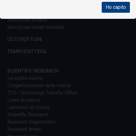
Servizi per anziani
Ho capito
Servizi per gravi cerebrolesioni acquisite
Servizi per disabili
Servizi per malati terminali
LE STRUTTURE
TEMPI D'ATTESA
SCIENTIFIC RESEARCH
La nostra ricerca
L'organizzazione della ricerca
TTO - Technology Transfer Office
Linee di ricerca
Laboratori di ricerca
Scientific Research
Research Organization
Research Areas