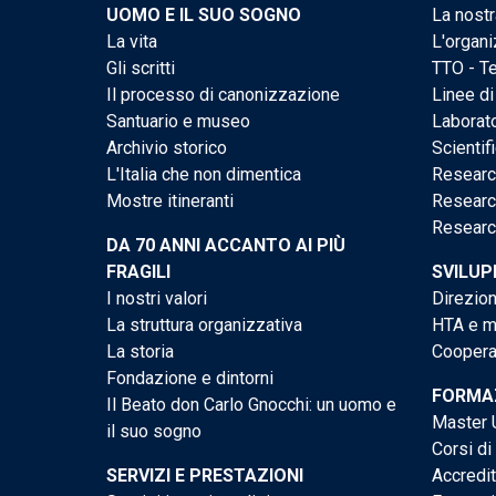
UOMO E IL SUO SOGNO
La nostr
La vita
L'organi
Gli scritti
TTO - Te
Il processo di canonizzazione
Linee di
Santuario e museo
Laborato
Archivio storico
Scientif
L'Italia che non dimentica
Researc
Mostre itineranti
Researc
Researc
DA 70 ANNI ACCANTO AI PIÙ
FRAGILI
SVILUP
I nostri valori
Direzion
La struttura organizzativa
HTA e me
La storia
Cooperaz
Fondazione e dintorni
FORMAZ
Il Beato don Carlo Gnocchi: un uomo e
Master U
il suo sogno
Corsi di
SERVIZI E PRESTAZIONI
Accredi