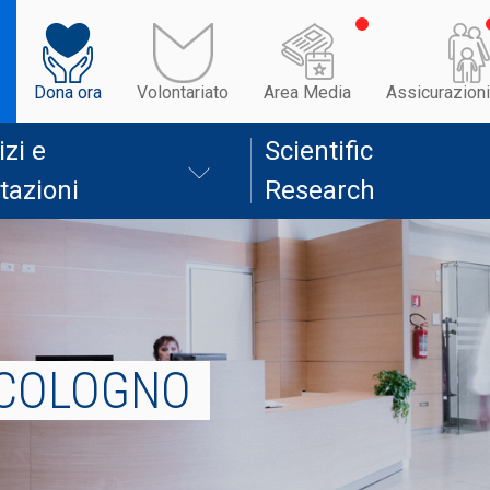
Dona ora
Volontariato
Area Media
Assicurazioni
izi e
Scientific
tazioni
Research
 COLOGNO