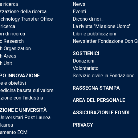
a ricerca
News
zzazione della ricerca
Eventi
chnology Transfer Office
Dicono di noi...
 ricerca
La rivista "Missione Uomo"
ri di ricerca
Libri e pubblicazioni
ic Research
Newsletter Fondazione Don G
h Organization
SOSTIENICI
h Areas
Donazioni
h Unit
Volontariato
PO INNOVAZIONE
Servizio civile in Fondazione
e e obiettivi
RASSEGNA STAMPA
dicina basata sul valore
ione con l'industria
AREA DEL PERSONALE
IONE E UNIVERSITÀ
ASSICURAZIONI E FONDI
niversitari Post Laurea
 laurea
PRIVACY
tamento ECM