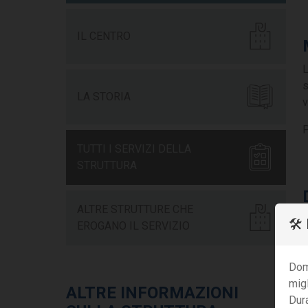
IL CENTRO
L
s
LA STORIA
v
P
TUTTI I SERVIZI DELLA
STRUTTURA
ALTRE STRUTTURE CHE
🛠
EROGANO IL SERVIZIO
Dom
migl
ALTRE INFORMAZIONI
I
Dur
a