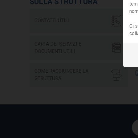
SULLA STRUTTURA
tem
nor
CONTATTI UTILI
Ci s
col
S
CARTA DEI SERVIZI E
DOCUMENTI UTILI
COME RAGGIUNGERE LA
STRUTTURA