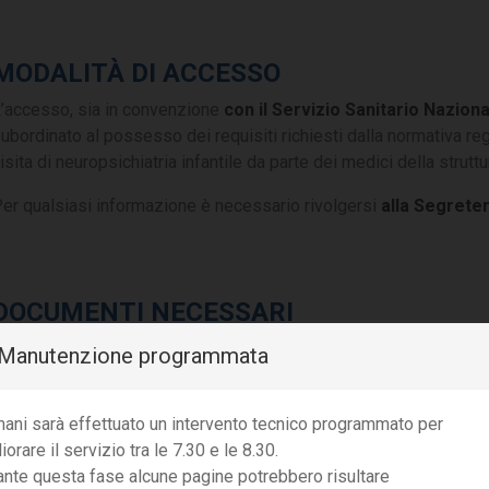
MODALITÀ DI ACCESSO
’accesso, sia in convenzione
con il Servizio Sanitario Nazion
ubordinato al possesso dei requisiti richiesti dalla normativa reg
isita di neuropsichiatria infantile da parte dei medici della struttu
er qualsiasi informazione è necessario rivolgersi
alla Segreter
DOCUMENTI NECESSARI
️ Manutenzione programmata
Richiesta del medico curante o di uno specialista del SSN
Tessera Sanitaria
Carta d'identità
ani sarà effettuato un intervento tecnico programmato per
iorare il servizio tra le 7.30 e le 8.30.
 non residenti, anche se con temporaneo domicilio sanitario nel
ante questa fase alcune pagine potrebbero risultare
utorizzazione al trattamento da parte della ASL di residenza.