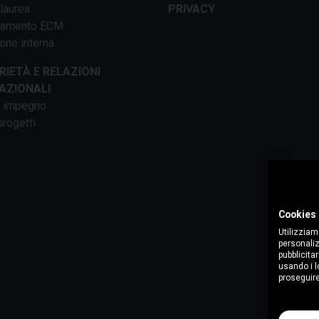
 laurea
PRIVACY
tamento ECM
one interna
RIETÀ E RELAZIONI
AZIONALI
o impegno
progetti
Cookies 
Utilizziam
personaliz
pubblicitar
usando i lo
proseguire