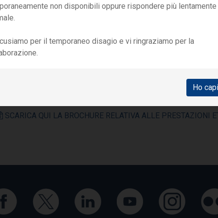
poraneamente non disponibili oppure rispondere più lentamente
male.
cusiamo per il temporaneo disagio e vi ringraziamo per la
CONTATTI
laborazione.
egreteria Ambulatorio:
071 2867546
Ho cap
ALLEGATI
SCARICA QUI LA BROCHURE RELATIVA ALLE PRESTAZIONI ETA'