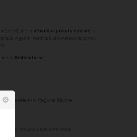
ale
(SSN) che in
attività di privato sociale
, è
ionale vigente, verificati attraverso una prima
ra.
ia
dell'
Ambulatorio
.
 per i residenti in Regione Marche
le Marche, devono essere muniti di