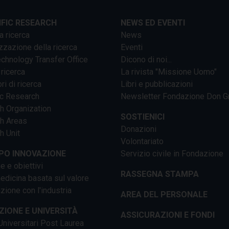
IFIC RESEARCH
NEWS ED EVENTI
a ricerca
News
zzazione della ricerca
Eventi
chnology Transfer Office
Dicono di noi...
 ricerca
La rivista "Missione Uomo"
ri di ricerca
Libri e pubblicazioni
ic Research
Newsletter Fondazione Don G
h Organization
SOSTIENICI
h Areas
Donazioni
h Unit
Volontariato
PO INNOVAZIONE
Servizio civile in Fondazione
e e obiettivi
RASSEGNA STAMPA
dicina basata sul valore
ione con l'industria
AREA DEL PERSONALE
IONE E UNIVERSITÀ
ASSICURAZIONI E FONDI
niversitari Post Laurea