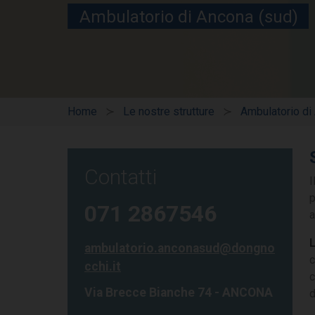
Ambulatorio di Ancona (sud)
Home
Le nostre strutture
Ambulatorio di
Contatti
I
p
071 2867546
a
L
ambulatorio.anconasud@dongno
c
cchi.it
c
Via Brecce Bianche 74 - ANCONA
d