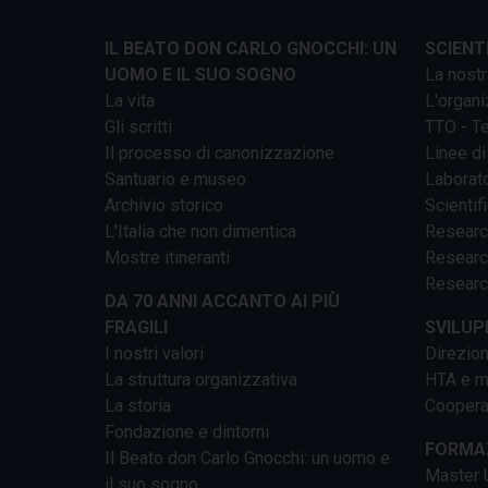
IL BEATO DON CARLO GNOCCHI: UN
SCIENT
UOMO E IL SUO SOGNO
La nostr
La vita
L'organi
Gli scritti
TTO - Te
Il processo di canonizzazione
Linee di
Santuario e museo
Laborato
Archivio storico
Scientif
L'Italia che non dimentica
Researc
Mostre itineranti
Researc
Researc
DA 70 ANNI ACCANTO AI PIÙ
FRAGILI
SVILUP
I nostri valori
Direzion
La struttura organizzativa
HTA e me
La storia
Cooperaz
Fondazione e dintorni
FORMAZ
Il Beato don Carlo Gnocchi: un uomo e
Master U
il suo sogno