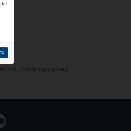
 del
ito
 EVOLUTIVA (in regime privato)