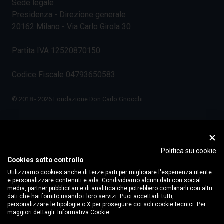
Sede legale
Presidenza - Direzione generale
20162 Milano - Via Carlo Girola 30
Partita IVA 12520870150
Codice Fiscale 04793650583
© 2018 - 2026 Fondazione Don Carlo Gnocchi
Politica sui cookie
Cookies sotto controllo
Utilizziamo cookies anche di terze parti per migliorare l'esperienza utente
e personalizzare contenuti e ads. Condividiamo alcuni dati con social
media, partner pubblicitari e di analitica che potrebbero combinarli con altri
dati che hai fornito usando i loro servizi. Puoi accettarli tutti,
personalizzare le tipologie o X per proseguire coi soli cookie tecnici. Per
maggiori dettagli:
Informativa Cookie.