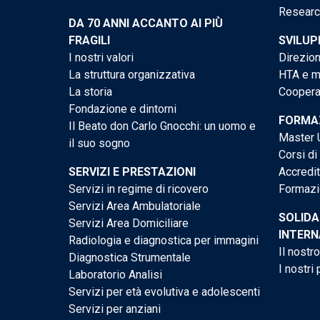
Researc
DA 70 ANNI ACCANTO AI PIÙ
FRAGILI
SVILUP
I nostri valori
Direzion
La struttura organizzativa
HTA e me
La storia
Cooperaz
Fondazione e dintorni
FORMAZ
Il Beato don Carlo Gnocchi: un uomo e
Master U
il suo sogno
Corsi di
SERVIZI E PRESTAZIONI
Accredi
Servizi in regime di ricovero
Formazi
Servizi Area Ambulatoriale
SOLIDA
Servizi Area Domiciliare
INTERN
Radiologia e diagnostica per immagini
Il nostr
Diagnostica Strumentale
I nostri 
Laboratorio Analisi
Servizi per età evolutiva e adolescenti
Servizi per anziani