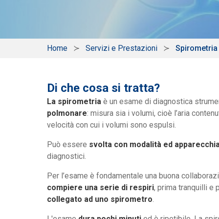
Home
Servizi e Prestazioni
Spirometria
Di che cosa si tratta?
La spirometria
è un esame di diagnostica strume
polmonare
: misura sia i volumi, cioè l’aria contenu
velocità con cui i volumi sono espulsi.
Può essere
svolta con modalità ed apparecchi
diagnostici.
Per l’esame è fondamentale una buona collaborazio
compiere una serie di respiri
, prima tranquilli e
collegato ad uno spirometro
.
L'esame
dura pochi minuti
ed è ripetibile. La spir