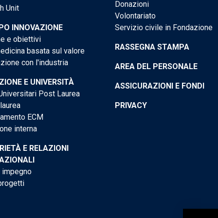
Donazioni
h Unit
Volontariato
PO INNOVAZIONE
Servizio civile in Fondazione
e e obiettivi
RASSEGNA STAMPA
dicina basata sul valore
ione con l'industria
AREA DEL PERSONALE
IONE E UNIVERSITÀ
ASSICURAZIONI E FONDI
niversitari Post Laurea
 laurea
PRIVACY
tamento ECM
one interna
RIETÀ E RELAZIONI
AZIONALI
o impegno
progetti