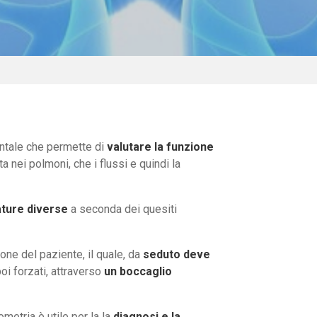
ntale che permette di
valutare la funzione
ta nei polmoni, che i flussi e quindi la
ature diverse
a seconda dei quesiti
ne del paziente, il quale, da
seduto deve
 poi forzati, attraverso
un boccaglio
ometria è utile per la la
diagnosi e la