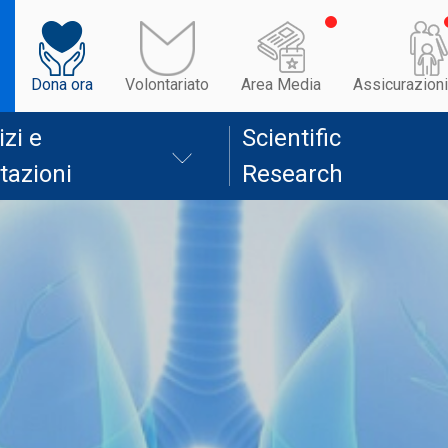
Dona ora
Volontariato
Area Media
Assicurazioni
izi e
Scientific
tazioni
Research