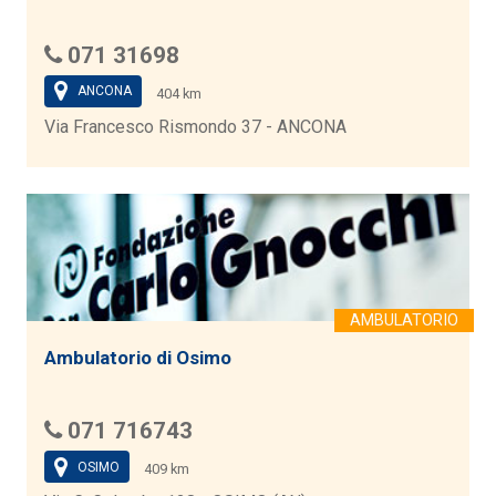
071 31698
ANCONA
404 km
Via Francesco Rismondo 37 - ANCONA
Ambulatorio di Osimo
071 716743
OSIMO
409 km