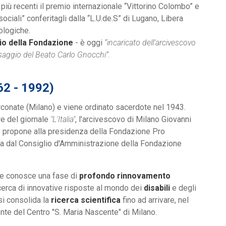
 i più recenti il premio internazionale “Vittorino Colombo” e
ociali” conferitagli dalla “L.U.de.S” di Lugano, Libera
ologiche.
io della Fondazione
- è oggi
“incaricato dell’arcivescovo
ssaggio del Beato Carlo Gnocchi”.
2 - 1992)
conate (Milano) e viene ordinato sacerdote nel 1943.
e del giornale
"L'Italia"
, l'arcivescovo di Milano Giovanni
lo propone alla presidenza della Fondazione Pro
ta dal Consiglio d'Amministrazione della Fondazione
one conosce una fase di
profondo rinnovamento
ricerca di innovative risposte al mondo dei
disabili
e degli
si consolida la
ricerca scientifica
fino ad arrivare, nel
nte del Centro "S. Maria Nascente" di Milano.