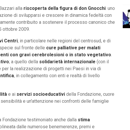
Bazzari alla
riscoperta della figura di don Gnocchi
: uno
zione di svilupparsi e crescere in dinamica fedeltà con
tamente contribuito a sostenere il processo canonico che
25 ottobre 2009.
vi Centri
, in particolare nelle regioni del centrosud, e di
specie sul fronte delle
cure palliative per malati
enti con gravi cerebrolesioni o in stato vegetativo
.
tivo
; a quello della
solidarietà internazionale
(con il
er la realizzazione di progetti nei Paesi in via di
ntifica
, in collegamento con enti e realtà di livello
lità
e ai
servizi socioeducativi
della Fondazione, cuore
ensibilità e un'attenzione nei confronti delle famiglie
lla Fondazione testimoniato anche dalla
stima
olineata dalle numerose benemerenze, premi e