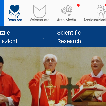
Dona ora
Volontariato
Area Media
Assicurazioni
izi e
Scientific
tazioni
Research