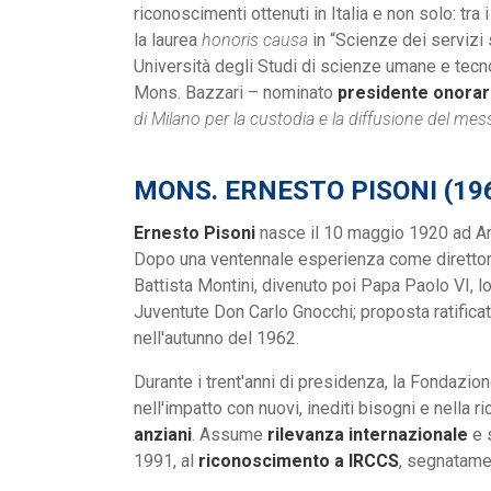
riconoscimenti ottenuti in Italia e non solo: tra
la laurea
honoris causa
in “Scienze dei servizi s
Università degli Studi di scienze umane e tecn
Mons. Bazzari – nominato
presidente onorar
di Milano per la custodia e la diffusione del me
MONS. ERNESTO PISONI (196
Ernesto Pisoni
nasce il 10 maggio 1920 ad Ar
Dopo una ventennale esperienza come direttor
Battista Montini, divenuto poi Papa Paolo VI, 
Juventute Don Carlo Gnocchi; proposta ratifica
nell'autunno del 1962.
Durante i trent'anni di presidenza, la Fondazi
nell'impatto con nuovi, inediti bisogni e nella 
anziani
. Assume
rilevanza internazionale
e 
1991, al
riconoscimento a IRCCS
, segnatame