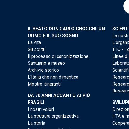
IL BEATO DON CARLO GNOCCHI: UN
SCIENT
UOMO E IL SUO SOGNO
La nostr
La vita
L'organi
Gli scritti
TTO - Te
Il processo di canonizzazione
Linee di
Santuario e museo
Laborato
Archivio storico
Scientif
L'Italia che non dimentica
Researc
Mostre itineranti
Researc
Researc
DA 70 ANNI ACCANTO AI PIÙ
FRAGILI
SVILUP
I nostri valori
Direzion
La struttura organizzativa
HTA e me
La storia
Cooperaz