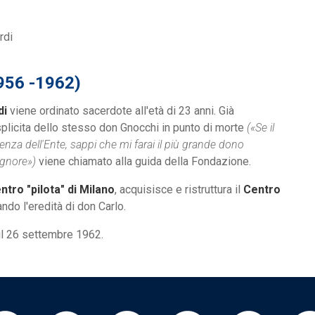
56 -1962)
di
viene ordinato sacerdote all'età di 23 anni. Già
splicita dello stesso don Gnocchi in punto di morte
(«Se il
denza dell'Ente, sappi che mi farai il più grande dono
ignore»)
viene chiamato alla guida della Fondazione.
ntro "pilota" di Milano
, acquisisce e ristruttura il
Centro
do l'eredità di don Carlo.
il 26 settembre 1962.