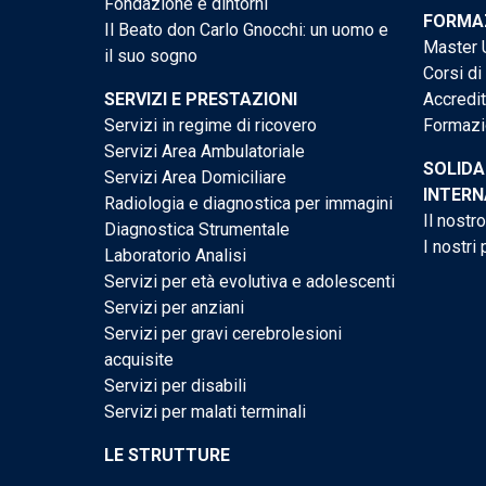
Fondazione e dintorni
FORMAZ
Il Beato don Carlo Gnocchi: un uomo e
Master U
il suo sogno
Corsi di
SERVIZI E PRESTAZIONI
Accredi
Servizi in regime di ricovero
Formazi
Servizi Area Ambulatoriale
SOLIDA
Servizi Area Domiciliare
INTERN
Radiologia e diagnostica per immagini
Il nostr
Diagnostica Strumentale
I nostri 
Laboratorio Analisi
Servizi per età evolutiva e adolescenti
Servizi per anziani
Servizi per gravi cerebrolesioni
acquisite
Servizi per disabili
Servizi per malati terminali
LE STRUTTURE