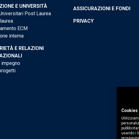
IONE E UNIVERSITÀ
ASSICURAZIONI E FONDI
niversitari Post Laurea
 laurea
PRIVACY
tamento ECM
one interna
RIETÀ E RELAZIONI
AZIONALI
o impegno
progetti
Cookies 
Utilizziam
personaliz
pubblicitar
usando i lo
proseguire