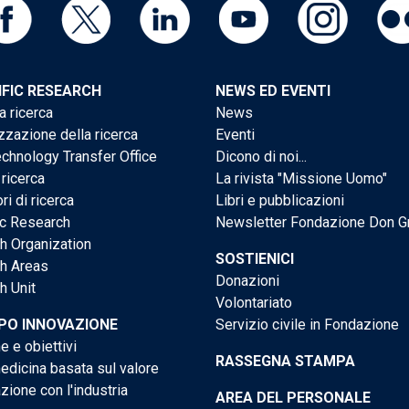
IFIC RESEARCH
NEWS ED EVENTI
a ricerca
News
zzazione della ricerca
Eventi
chnology Transfer Office
Dicono di noi...
 ricerca
La rivista "Missione Uomo"
ri di ricerca
Libri e pubblicazioni
ic Research
Newsletter Fondazione Don G
h Organization
SOSTIENICI
h Areas
Donazioni
h Unit
Volontariato
PO INNOVAZIONE
Servizio civile in Fondazione
e e obiettivi
RASSEGNA STAMPA
dicina basata sul valore
ione con l'industria
AREA DEL PERSONALE