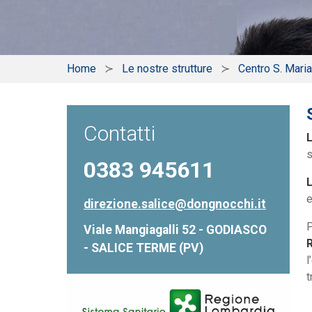
Home
Le nostre strutture
Centro S. Maria
Contatti
L
s
0383 945611
L
e
direzione.salice@dongnocchi.it
P
Viale Mangiagalli 52 - GODIASCO
R
- SALICE TERME (PV)
l
t