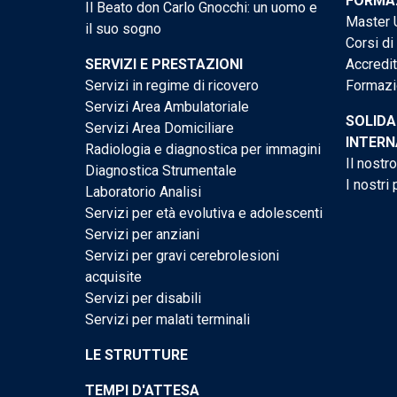
FORMAZ
Il Beato don Carlo Gnocchi: un uomo e
Master U
il suo sogno
Corsi di
SERVIZI E PRESTAZIONI
Accredi
Servizi in regime di ricovero
Formazi
Servizi Area Ambulatoriale
SOLIDA
Servizi Area Domiciliare
INTERN
Radiologia e diagnostica per immagini
Il nostr
Diagnostica Strumentale
I nostri 
Laboratorio Analisi
Servizi per età evolutiva e adolescenti
Servizi per anziani
Servizi per gravi cerebrolesioni
acquisite
Servizi per disabili
Servizi per malati terminali
LE STRUTTURE
TEMPI D'ATTESA