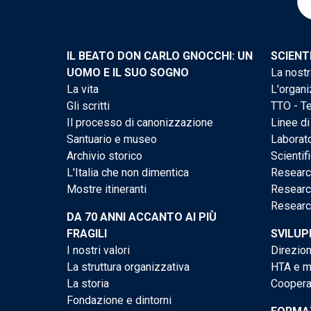
IL BEATO DON CARLO GNOCCHI: UN
SCIENT
UOMO E IL SUO SOGNO
La nostr
La vita
L'organi
Gli scritti
TTO - Te
Il processo di canonizzazione
Linee di
Santuario e museo
Laborato
Archivio storico
Scientif
L'Italia che non dimentica
Researc
Mostre itineranti
Researc
Researc
DA 70 ANNI ACCANTO AI PIÙ
FRAGILI
SVILUP
I nostri valori
Direzion
La struttura organizzativa
HTA e me
La storia
Cooperaz
Fondazione e dintorni