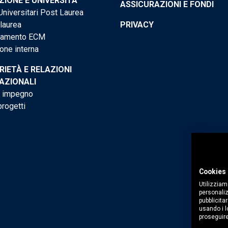
IONE E UNIVERSITÀ
ASSICURAZIONI E FONDI
niversitari Post Laurea
 laurea
PRIVACY
tamento ECM
one interna
RIETÀ E RELAZIONI
AZIONALI
o impegno
progetti
Cookies 
Utilizziam
personaliz
pubblicitar
usando i lo
proseguire