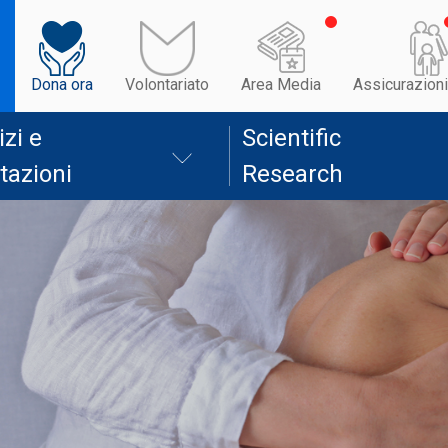
Dona ora
Volontariato
Area Media
Assicurazioni
izi e
Scientific
tazioni
Research