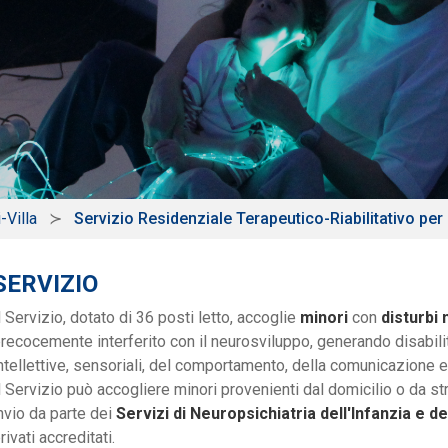
-Villa
Servizio Residenziale Terapeutico-Riabilitativo per
SERVIZIO
l Servizio, dotato di 36 posti letto, accoglie
minori
con
disturbi
recocemente interferito con il neurosviluppo, generando disabi
ntellettive, sensoriali, del comportamento, della comunicazione 
l Servizio può accogliere minori provenienti dal domicilio o da stru
nvio da parte dei
Servizi di Neuropsichiatria dell'Infanzia e d
rivati accreditati.