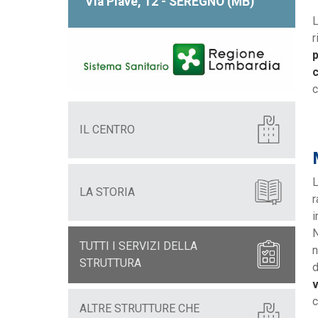
Via Piave, 12 - SEREGNO (MB)
L
r
p
c
IL CENTRO
L
LA STORIA
r
i
N
TUTTI I SERVIZI DELLA
n
STRUTTURA
d
v
c
ALTRE STRUTTURE CHE