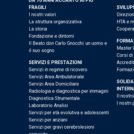
DA 70 ANNI ACCANTO AI PIÙ
FRAGILI
SVILUP
I nostri valori
Direzion
La struttura organizzativa
HTA e me
La storia
Cooperaz
Fondazione e dintorni
FORMAZ
Il Beato don Carlo Gnocchi: un uomo e
Master U
il suo sogno
Corsi di
SERVIZI E PRESTAZIONI
Accredi
Servizi in regime di ricovero
Formazi
Servizi Area Ambulatoriale
SOLIDA
Servizi Area Domiciliare
INTERN
Radiologia e diagnostica per immagini
Il nostr
Diagnostica Strumentale
I nostri 
Laboratorio Analisi
Servizi per età evolutiva e adolescenti
Servizi per anziani
Servizi per gravi cerebrolesioni