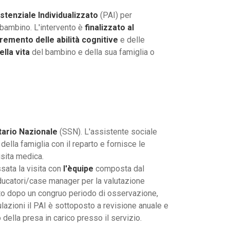
stenziale Individualizzato
(PAI) per
n bambino. L'intervento è
finalizzato al
remento delle abilità cognitive
e delle
lla vita
del bambino e della sua famiglia o
tario
Nazionale
(SSN). L'assistente sociale
della famiglia con il reparto e fornisce le
isita medica.
ssata la visita con
l'èquipe
composta dal
educatori/case manager per la valutazione
uato dopo un congruo periodo di osservazione,
ulazioni il PAI è sottoposto a revisione anuale e
 della presa in carico presso il servizio.