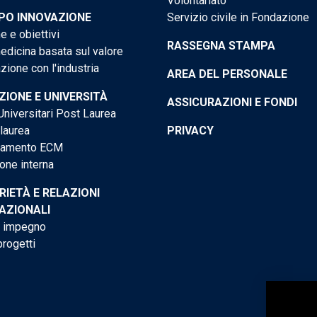
Volontariato
PO INNOVAZIONE
Servizio civile in Fondazione
e e obiettivi
RASSEGNA STAMPA
dicina basata sul valore
ione con l'industria
AREA DEL PERSONALE
IONE E UNIVERSITÀ
ASSICURAZIONI E FONDI
niversitari Post Laurea
 laurea
PRIVACY
tamento ECM
one interna
RIETÀ E RELAZIONI
AZIONALI
o impegno
progetti