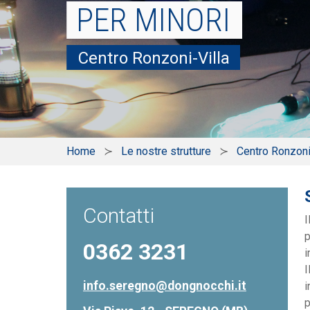
PER MINORI
Centro Ronzoni-Villa
Home
Le nostre strutture
Centro Ronzoni
Contatti
I
p
0362 3231
i
I
info.seregno@dongnocchi.it
i
p