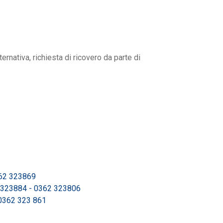
ernativa, richiesta di ricovero da parte di
62 323869
 323884 - 0362 323806
0362 323 861