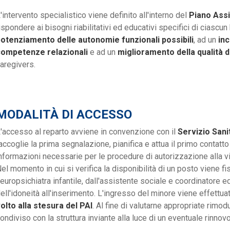
'intervento specialistico viene definito all'interno del
Piano
Assi
ispondere ai bisogni riabilitativi ed educativi specifici di ciascu
otenziamento delle autonomie funzionali possibili
, ad un
inc
competenze relazionali
e ad un
miglioramento della qualità de
aregivers.
MODALITÀ DI ACCESSO
'accesso al reparto avviene in convenzione con il
Servizio Sani
accoglie la prima segnalazione, pianifica e attua il primo contatto 
nformazioni necessarie per le procedure di autorizzazione alla v
el momento in cui si verifica la disponibilità di un posto viene fi
europsichiatra infantile, dall'assistente sociale e coordinatore 
ell'idoneità all'inserimento. L'ingresso del minore viene effett
olto alla stesura del PAI
. Al fine di valutarne appropriate rimod
ondiviso con la struttura inviante alla luce di un eventuale rinnovo