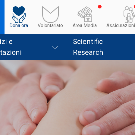
Dona ora
Volontariato
Area Media
Assicurazioni
izi e
Scientific
tazioni
Research