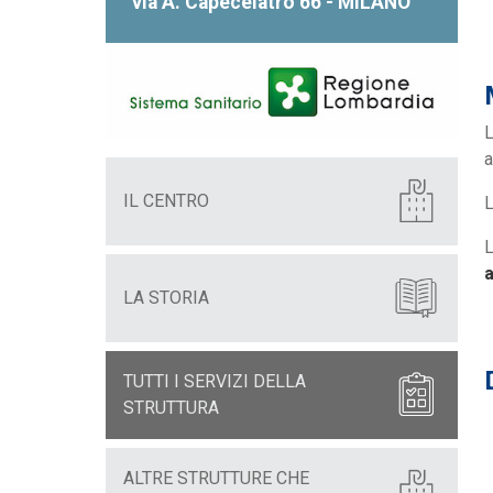
via A. Capecelatro 66 - MILANO
L
a
IL CENTRO
L
L
a
LA STORIA
TUTTI I SERVIZI DELLA
STRUTTURA
ALTRE STRUTTURE CHE