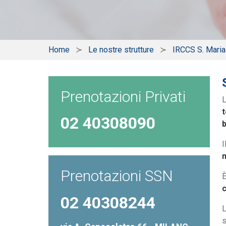
Home
Le nostre strutture
IRCCS S. Mari
Prenotazioni Privati
t
02 40308090
I
m
Prenotazioni SSN
È
c
02 40308244
L
s