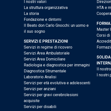
I nostri valori
Direzion
La struttura organizzativa
HTA e me
La storia
Cooperaz
Fondazione e dintorni
FORMAZ
Il Beato don Carlo Gnocchi: un uomo e
Master U
il suo sogno
Corsi di
SERVIZI E PRESTAZIONI
Accredi
Servizi in regime di ricovero
Formazi
Servizi Area Ambulatoriale
SOLIDA
Servizi Area Domiciliare
INTERN
Radiologia e diagnostica per immagini
Il nostr
Diagnostica Strumentale
I nostri 
Laboratorio Analisi
Servizi per età evolutiva e adolescenti
Servizi per anziani
Servizi per gravi cerebrolesioni
acquisite
Servizi per disabili