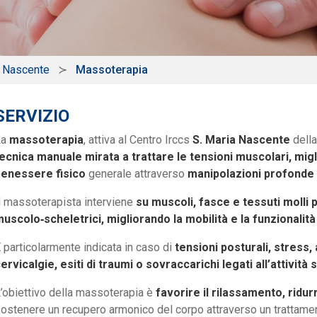
a Nascente
Massoterapia
SERVIZIO
La
massoterapia
, attiva al Centro Irccs
S. Maria Nascente
della
ecnica manuale mirata a trattare le tensioni muscolari, migli
benessere fisico
generale attraverso
manipolazioni profonde 
l massoterapista interviene
su muscoli, fasce e tessuti molli p
uscolo‑scheletrici, migliorando la mobilità e la funzionalità
 particolarmente indicata in caso di
tensioni posturali, stress
ervicalgie, esiti di traumi o sovraccarichi legati all’attività 
’obiettivo della massoterapia è
favorire il rilassamento, ridur
ostenere un recupero armonico del corpo attraverso un trattamen