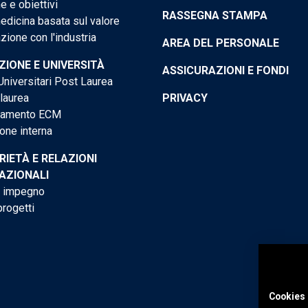
e e obiettivi
RASSEGNA STAMPA
dicina basata sul valore
ione con l'industria
AREA DEL PERSONALE
IONE E UNIVERSITÀ
ASSICURAZIONI E FONDI
niversitari Post Laurea
 laurea
PRIVACY
tamento ECM
one interna
RIETÀ E RELAZIONI
AZIONALI
o impegno
progetti
Cookies 