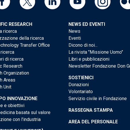
IFIC RESEARCH
NEWS ED EVENTI
a ricerca
News
zzazione della ricerca
Eventi
chnology Transfer Office
Dicono di noi...
 ricerca
La rivista "Missione Uomo"
ri di ricerca
Libri e pubblicazioni
ic Research
Newsletter Fondazione Don G
h Organization
SOSTIENICI
h Areas
Donazioni
h Unit
Volontariato
PO INNOVAZIONE
Servizio civile in Fondazione
e e obiettivi
RASSEGNA STAMPA
dicina basata sul valore
ione con l'industria
AREA DEL PERSONALE