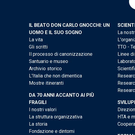
IL BEATO DON CARLO GNOCCHI: UN
SCIENT
UOMO E IL SUO SOGNO
La nostr
La vita
L'organi
Gli scritti
TTO - Te
Il processo di canonizzazione
Linee di
Santuario e museo
Laborato
Archivio storico
Scientif
L'Italia che non dimentica
Researc
Mostre itineranti
Researc
Researc
DA 70 ANNI ACCANTO AI PIÙ
FRAGILI
SVILUP
I nostri valori
Direzion
La struttura organizzativa
HTA e me
La storia
Cooperaz
Fondazione e dintorni