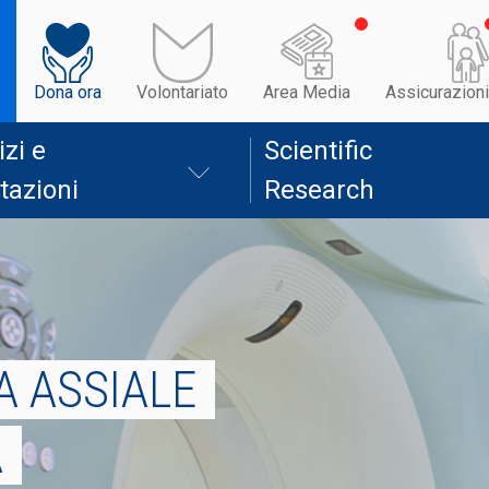
Dona ora
Volontariato
Area Media
Assicurazioni
izi e
Scientific
tazioni
Research
A ASSIALE
A