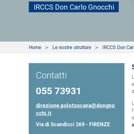
IRCCS Don Carlo Gnocchi
Home
Le nostre strutture
IRCCS Don Car
Contatti
e
055 73931
d
L
direzione.polotoscana@dongno
l
cchi.it
o
Via di Scandicci 269 - FIRENZE
o