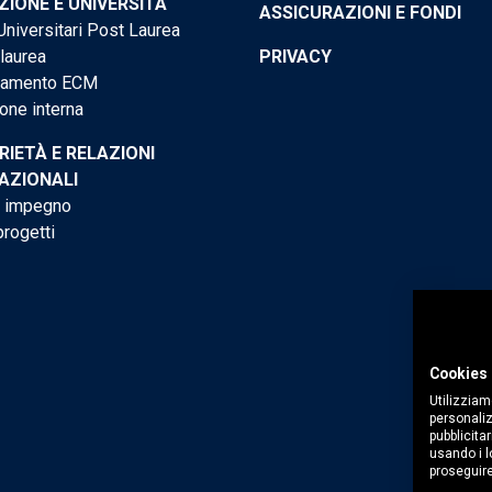
IONE E UNIVERSITÀ
ASSICURAZIONI E FONDI
niversitari Post Laurea
 laurea
PRIVACY
tamento ECM
one interna
RIETÀ E RELAZIONI
AZIONALI
o impegno
progetti
Cookies 
Utilizziam
personaliz
pubblicitar
usando i lo
proseguire