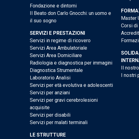
Fondazione e dintorni
FORMAZ
Il Beato don Carlo Gnocchi: un uomo e
Master U
il suo sogno
Corsi di
SERVIZI E PRESTAZIONI
Accredi
Servizi in regime di ricovero
Formazi
Servizi Area Ambulatoriale
SOLIDA
Servizi Area Domiciliare
INTERN
Radiologia e diagnostica per immagini
Il nostr
Diagnostica Strumentale
I nostri 
Laboratorio Analisi
Servizi per età evolutiva e adolescenti
Servizi per anziani
Servizi per gravi cerebrolesioni
acquisite
Servizi per disabili
Servizi per malati terminali
LE STRUTTURE