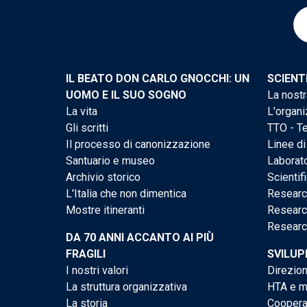
IL BEATO DON CARLO GNOCCHI: UN
SCIENT
UOMO E IL SUO SOGNO
La nostr
La vita
L'organi
Gli scritti
TTO - Te
Il processo di canonizzazione
Linee di
Santuario e museo
Laborato
Archivio storico
Scientif
L'Italia che non dimentica
Researc
Mostre itineranti
Researc
Researc
DA 70 ANNI ACCANTO AI PIÙ
FRAGILI
SVILUP
I nostri valori
Direzion
La struttura organizzativa
HTA e me
La storia
Cooperaz