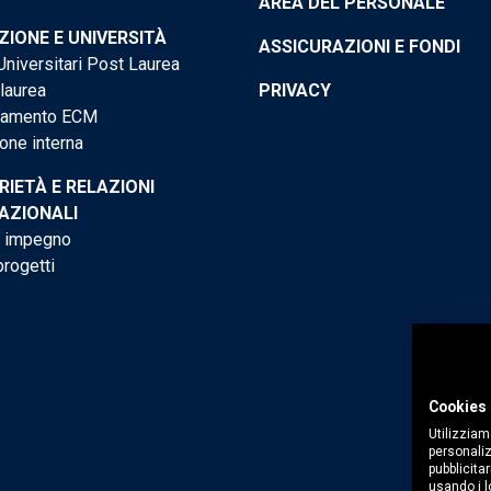
AREA DEL PERSONALE
IONE E UNIVERSITÀ
ASSICURAZIONI E FONDI
niversitari Post Laurea
 laurea
PRIVACY
tamento ECM
one interna
RIETÀ E RELAZIONI
AZIONALI
o impegno
progetti
Cookies 
Utilizziam
personaliz
pubblicitar
usando i lo