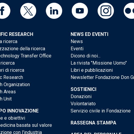
IFIC RESEARCH
NEWS ED EVENTI
a ricerca
News
zzazione della ricerca
Eventi
chnology Transfer Office
Dicono di noi...
 ricerca
La rivista "Missione Uomo"
ri di ricerca
Libri e pubblicazioni
ic Research
Newsletter Fondazione Don G
h Organization
SOSTIENICI
h Areas
Donazioni
h Unit
Volontariato
PO INNOVAZIONE
Servizio civile in Fondazione
e e obiettivi
RASSEGNA STAMPA
dicina basata sul valore
ione con l'industria