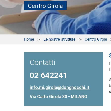
Centro Girola
Home
Le nostre strutture
Centro Girola
Contatti
t
02 642241
A
b
info.mi.girola@dongnocchi.it
c
Via Carlo Girola 30 - MILANO