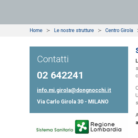
Home
Le nostre strutture
Centro Girola
Contatti
02 642241
c
O
info.mi.girola@dongnocchi.it
U
Via Carlo Girola 30 - MILANO
s
A
a