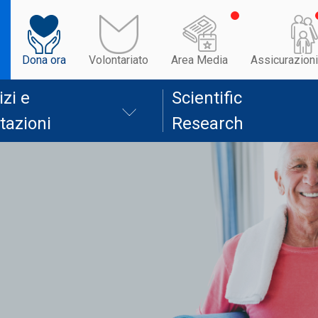
Dona ora
Volontariato
Area Media
Assicurazioni
izi e
Scientific
tazioni
Research