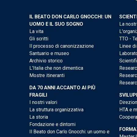
IL BEATO DON CARLO GNOCCHI: UN
SCIENT
UOMO E IL SUO SOGNO
La nostr
La vita
L'organi
Gli scritti
TTO - Te
Il processo di canonizzazione
Linee di
Santuario e museo
Laborato
Archivio storico
Scientif
L'Italia che non dimentica
Researc
Mostre itineranti
Researc
Researc
DA 70 ANNI ACCANTO AI PIÙ
FRAGILI
SVILUP
I nostri valori
Direzion
La struttura organizzativa
HTA e me
La storia
Cooperaz
Fondazione e dintorni
FORMAZ
Il Beato don Carlo Gnocchi: un uomo e
Master U