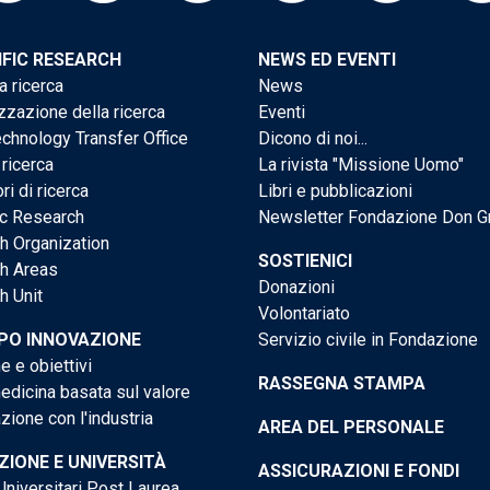
IFIC RESEARCH
NEWS ED EVENTI
a ricerca
News
zzazione della ricerca
Eventi
chnology Transfer Office
Dicono di noi...
 ricerca
La rivista "Missione Uomo"
ri di ricerca
Libri e pubblicazioni
ic Research
Newsletter Fondazione Don G
h Organization
SOSTIENICI
h Areas
Donazioni
h Unit
Volontariato
PO INNOVAZIONE
Servizio civile in Fondazione
e e obiettivi
RASSEGNA STAMPA
dicina basata sul valore
ione con l'industria
AREA DEL PERSONALE
IONE E UNIVERSITÀ
ASSICURAZIONI E FONDI
niversitari Post Laurea