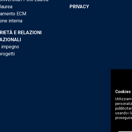
 laurea
PRIVACY
tamento ECM
one interna
RIETÀ E RELAZIONI
AZIONALI
o impegno
progetti
Cookies 
Utilizziam
personaliz
pubblicitar
usando i lo
proseguire