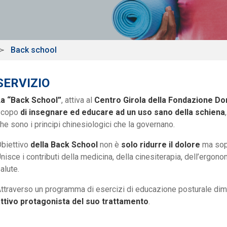
Back school
SERVIZIO
La “Back School”
, attiva al
Centro Girola della Fondazione Do
scopo
di insegnare ed educare ad un uso sano della schiena
he sono i principi chinesiologici che la governano.
biettivo
della Back School
non è
solo ridurre il dolore
ma sopr
nisce i contributi della medicina, della cinesiterapia, dell’ergono
alute.
ttraverso un programma di esercizi di educazione posturale dim
ttivo protagonista del suo trattamento
.