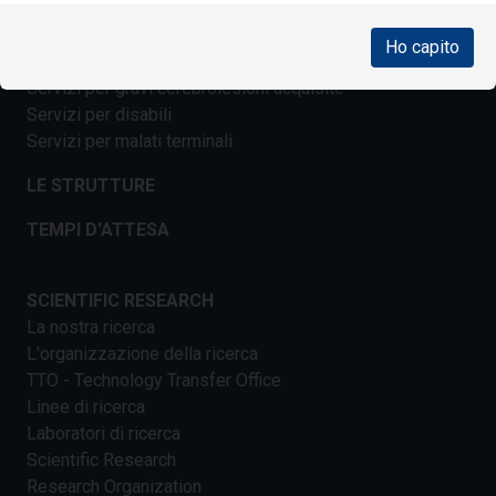
Laboratorio Analisi
Servizi per età evolutiva e adolescenti
Ho capito
Servizi per anziani
Servizi per gravi cerebrolesioni acquisite
Servizi per disabili
Servizi per malati terminali
LE STRUTTURE
TEMPI D'ATTESA
SCIENTIFIC RESEARCH
La nostra ricerca
L'organizzazione della ricerca
TTO - Technology Transfer Office
Linee di ricerca
Laboratori di ricerca
Scientific Research
Research Organization