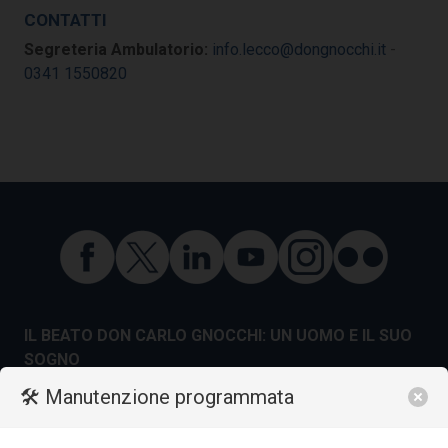
CONTATTI
Segreteria Ambulatorio:
info.lecco@dongnocchi.it
-
0341 1550820
IL BEATO DON CARLO GNOCCHI: UN UOMO E IL SUO
SOGNO
La vita
🛠️ Manutenzione programmata
Gli scritti
Il processo di canonizzazione