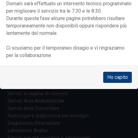
Santuario e museo
Domani sarà effettuato un intervento tecnico programmato
Archivio storico
per migliorare il servizio tra le 7.30 e le 8.30.
L'Italia che non dimentica
Durante questa fase alcune pagine potrebbero risultare
Mostre itineranti
temporaneamente non disponibili oppure rispondere più
lentamente del normale.
DA 70 ANNI ACCANTO AI PIÙ FRAGILI
I nostri valori
Ci scusiamo per il temporaneo disagio e vi ringraziamo
La struttura organizzativa
per la collaborazione.
La storia
Fondazione e dintorni
Il Beato don Carlo Gnocchi: un uomo e il suo sogno
Ho capito
SERVIZI E PRESTAZIONI
Servizi in regime di ricovero
Servizi Area Ambulatoriale
Servizi Area Domiciliare
Radiologia e diagnostica per immagini
Diagnostica Strumentale
Laboratorio Analisi
Servizi per età evolutiva e adolescenti