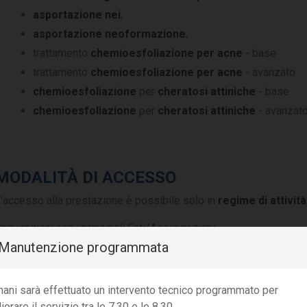
asportazione nei
;
asportazione neoformazione
;
trattamento
chemioesfoliazione per acne
- base
trattamento
chemioesfoliazione per acne
- avanzato
chemioesfoliazione
per
cheratosi attiniche
- base
chemioesfoliazione
per
cheratosi attiniche
- avanzat
MODALITÀ DI ACCESSO
'accesso alla prestazione è possibile solo in
regime di attività
onvenzioni con i principali Enti/Assicurazioni.
️ Manutenzione programmata
er informazioni e prenotazioni è necessario
contattare la Segr
ani sarà effettuato un intervento tecnico programmato per
iorare il servizio tra le 7.30 e le 8.30.