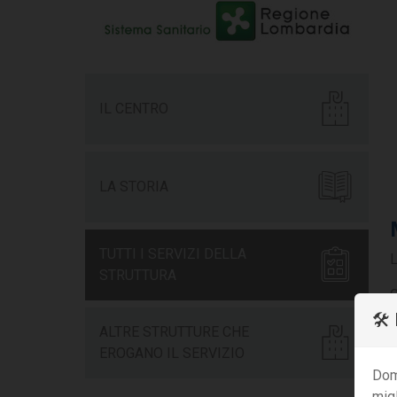
IL CENTRO
LA STORIA
TUTTI I SERVIZI DELLA
L
STRUTTURA
C
🛠
P
ALTRE STRUTTURE CHE
EROGANO IL SERVIZIO
Dom
migl