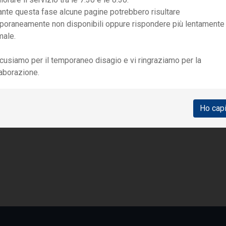
DOCUMENTI NECESSARI
ante questa fase alcune pagine potrebbero risultare
poraneamente non disponibili oppure rispondere più lentamente
Carta d'identità
male.
Tessera Sanitaria
cusiamo per il temporaneo disagio e vi ringraziamo per la
laborazione.
CONTATTI
Ho cap
egreteria Ambulatorio:
0341 1550820
-
info.lecco@dongnocch