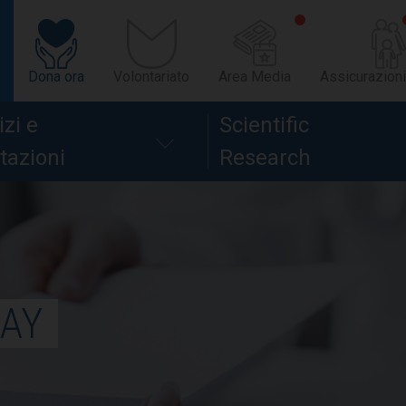
Dona ora
Volontariato
Area Media
Assicurazioni
izi e
Scientific
tazioni
Research
AY