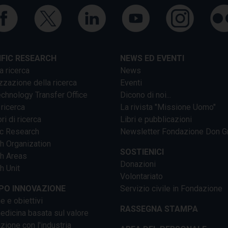
IFIC RESEARCH
NEWS ED EVENTI
a ricerca
News
zzazione della ricerca
Eventi
chnology Transfer Office
Dicono di noi...
 ricerca
La rivista "Missione Uomo"
ri di ricerca
Libri e pubblicazioni
ic Research
Newsletter Fondazione Don G
h Organization
SOSTIENICI
h Areas
Donazioni
h Unit
Volontariato
PO INNOVAZIONE
Servizio civile in Fondazione
e e obiettivi
RASSEGNA STAMPA
dicina basata sul valore
ione con l'industria