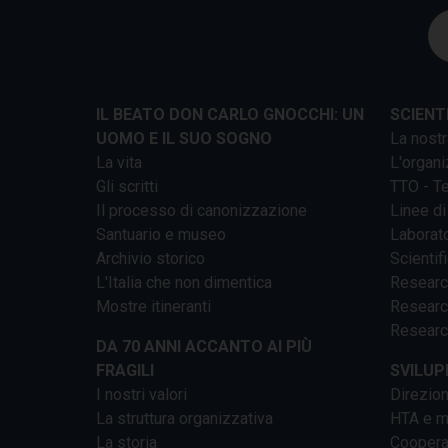
IL BEATO DON CARLO GNOCCHI: UN
SCIENT
UOMO E IL SUO SOGNO
La nostr
La vita
L'organi
Gli scritti
TTO - Te
Il processo di canonizzazione
Linee di
Santuario e museo
Laborato
Archivio storico
Scientif
L'Italia che non dimentica
Researc
Mostre itineranti
Researc
Researc
DA 70 ANNI ACCANTO AI PIÙ
FRAGILI
SVILUP
I nostri valori
Direzion
La struttura organizzativa
HTA e me
La storia
Cooperaz