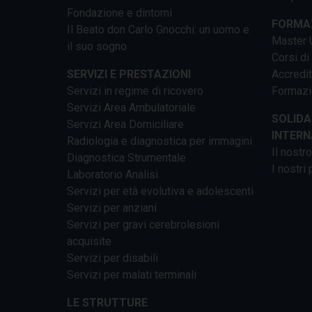
Fondazione e dintorni
FORMAZ
Il Beato don Carlo Gnocchi: un uomo e
Master U
il suo sogno
Corsi di
SERVIZI E PRESTAZIONI
Accredi
Servizi in regime di ricovero
Formazi
Servizi Area Ambulatoriale
SOLIDA
Servizi Area Domiciliare
INTERN
Radiologia e diagnostica per immagini
Il nostr
Diagnostica Strumentale
I nostri 
Laboratorio Analisi
Servizi per età evolutiva e adolescenti
Servizi per anziani
Servizi per gravi cerebrolesioni
acquisite
Servizi per disabili
Servizi per malati terminali
LE STRUTTURE