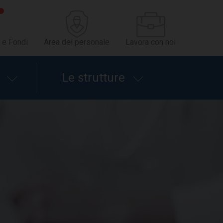
 e Fondi
Area del personale
Lavora con noi
Le strutture