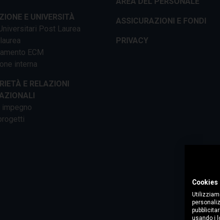
AREA DEL PERSONALE
IONE E UNIVERSITÀ
ASSICURAZIONI E FONDI
niversitari Post Laurea
 laurea
PRIVACY
tamento ECM
one interna
RIETÀ E RELAZIONI
AZIONALI
o impegno
progetti
Cookies 
Utilizziam
personaliz
pubblicitar
usando i lo