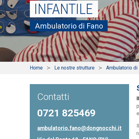
INFANTILE
Ambulatorio di Fano
Home
Le nostre strutture
Ambulatorio di
Contatti
I
p
0721 825469
e
l
ambulatorio.fano@dongnocchi.it
r