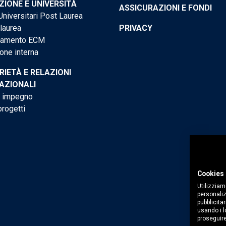
IONE E UNIVERSITÀ
ASSICURAZIONI E FONDI
niversitari Post Laurea
 laurea
PRIVACY
tamento ECM
one interna
RIETÀ E RELAZIONI
AZIONALI
o impegno
progetti
Cookies 
Utilizziam
personaliz
pubblicitar
usando i lo
proseguire