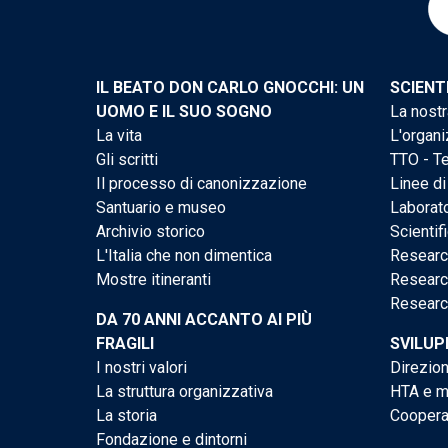
IL BEATO DON CARLO GNOCCHI: UN
SCIENT
UOMO E IL SUO SOGNO
La nostr
La vita
L'organi
Gli scritti
TTO - Te
Il processo di canonizzazione
Linee di
Santuario e museo
Laborato
Archivio storico
Scientif
L'Italia che non dimentica
Researc
Mostre itineranti
Researc
Researc
DA 70 ANNI ACCANTO AI PIÙ
FRAGILI
SVILUP
I nostri valori
Direzion
La struttura organizzativa
HTA e me
La storia
Cooperaz
Fondazione e dintorni