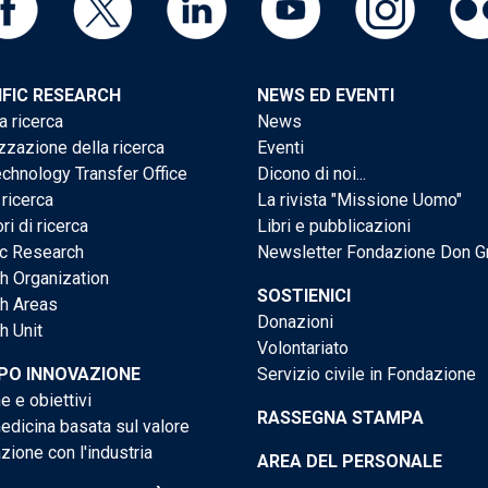
IFIC RESEARCH
NEWS ED EVENTI
a ricerca
News
zzazione della ricerca
Eventi
chnology Transfer Office
Dicono di noi...
 ricerca
La rivista "Missione Uomo"
ri di ricerca
Libri e pubblicazioni
ic Research
Newsletter Fondazione Don G
h Organization
SOSTIENICI
h Areas
Donazioni
h Unit
Volontariato
PO INNOVAZIONE
Servizio civile in Fondazione
e e obiettivi
RASSEGNA STAMPA
dicina basata sul valore
ione con l'industria
AREA DEL PERSONALE