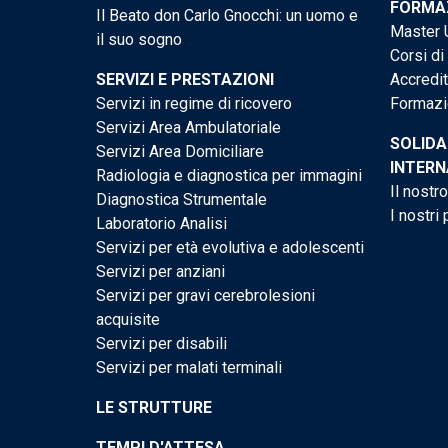
FORMAZ
Il Beato don Carlo Gnocchi: un uomo e
Master U
il suo sogno
Corsi di
SERVIZI E PRESTAZIONI
Accredi
Servizi in regime di ricovero
Formazi
Servizi Area Ambulatoriale
SOLIDA
Servizi Area Domiciliare
INTERN
Radiologia e diagnostica per immagini
Il nostr
Diagnostica Strumentale
I nostri 
Laboratorio Analisi
Servizi per età evolutiva e adolescenti
Servizi per anziani
Servizi per gravi cerebrolesioni
acquisite
Servizi per disabili
Servizi per malati terminali
LE STRUTTURE
TEMPI D'ATTESA