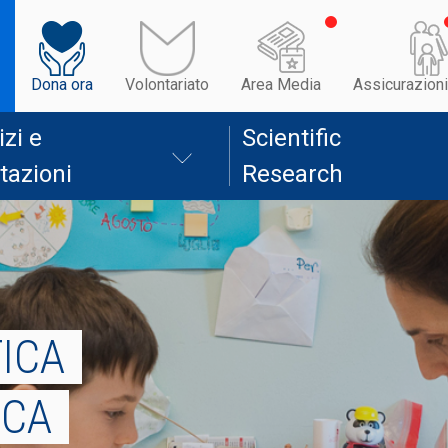
Dona ora
Volontariato
Area Media
Assicurazioni
izi e
Scientific
tazioni
Research
TICA
ICA