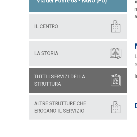
Via del Ponte 68 - FANO (PU)
c
m
a
IL CENTRO
LA STORIA
L
s
I
TUTTI I SERVIZI DELLA
STRUTTURA
ALTRE STRUTTURE CHE
EROGANO IL SERVIZIO