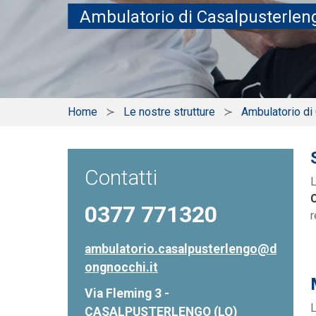
Ambulatorio di Casalpusterlen
Home
Le nostre strutture
Ambulatorio di
Contatti
0377 771320
r
ambulatorio.casalpusterlengo@d
ongnocchi.it
Via Fleming 3 -
L
CASALPUSTERLENGO (LO)