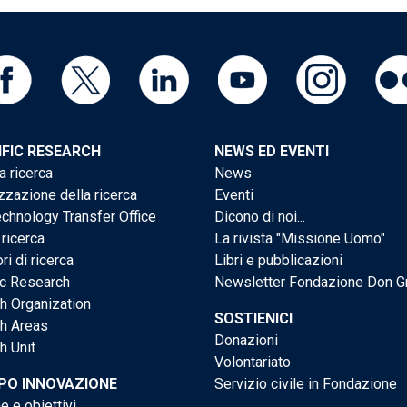
IFIC RESEARCH
NEWS ED EVENTI
a ricerca
News
zzazione della ricerca
Eventi
chnology Transfer Office
Dicono di noi...
 ricerca
La rivista "Missione Uomo"
ri di ricerca
Libri e pubblicazioni
ic Research
Newsletter Fondazione Don G
h Organization
SOSTIENICI
h Areas
Donazioni
h Unit
Volontariato
PO INNOVAZIONE
Servizio civile in Fondazione
e e obiettivi