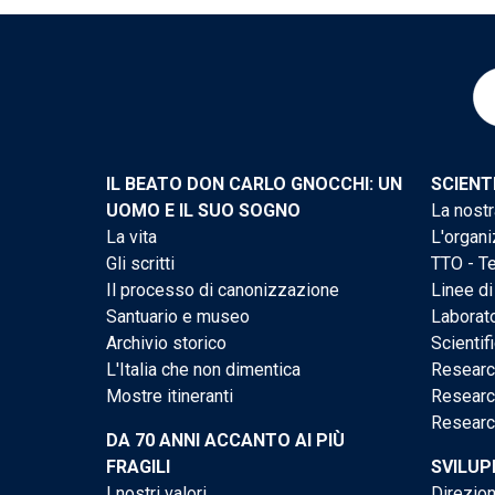
IL BEATO DON CARLO GNOCCHI: UN
SCIENT
UOMO E IL SUO SOGNO
La nostr
La vita
L'organi
Gli scritti
TTO - Te
Il processo di canonizzazione
Linee di
Santuario e museo
Laborato
Archivio storico
Scientif
L'Italia che non dimentica
Researc
Mostre itineranti
Researc
Researc
DA 70 ANNI ACCANTO AI PIÙ
FRAGILI
SVILUP
I nostri valori
Direzion