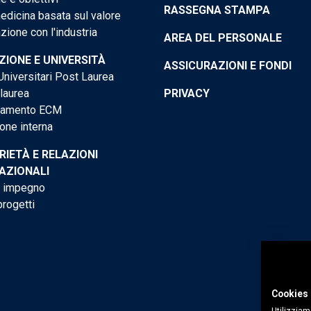
RASSEGNA STAMPA
dicina basata sul valore
ione con l'industria
AREA DEL PERSONALE
IONE E UNIVERSITÀ
ASSICURAZIONI E FONDI
niversitari Post Laurea
 laurea
PRIVACY
tamento ECM
one interna
RIETÀ E RELAZIONI
AZIONALI
o impegno
progetti
Cookies 