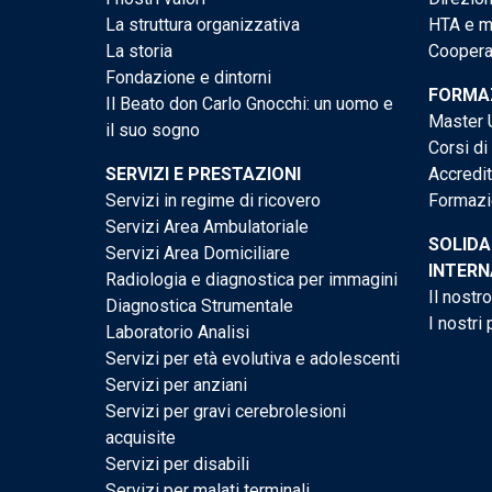
La struttura organizzativa
HTA e me
La storia
Cooperaz
Fondazione e dintorni
FORMAZ
Il Beato don Carlo Gnocchi: un uomo e
Master U
il suo sogno
Corsi di
SERVIZI E PRESTAZIONI
Accredi
Servizi in regime di ricovero
Formazi
Servizi Area Ambulatoriale
SOLIDA
Servizi Area Domiciliare
INTERN
Radiologia e diagnostica per immagini
Il nostr
Diagnostica Strumentale
I nostri 
Laboratorio Analisi
Servizi per età evolutiva e adolescenti
Servizi per anziani
Servizi per gravi cerebrolesioni
acquisite
Servizi per disabili
Servizi per malati terminali