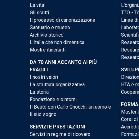
La vita
L'organi
Gli scritti
TTO - Te
Il processo di canonizzazione
Linee di
Santuario e museo
Laborato
Archivio storico
Scientif
L'Italia che non dimentica
Researc
Mostre itineranti
Researc
Researc
DA 70 ANNI ACCANTO AI PIÙ
FRAGILI
SVILUP
I nostri valori
Direzion
La struttura organizzativa
HTA e me
La storia
Cooperaz
Fondazione e dintorni
FORMAZ
Il Beato don Carlo Gnocchi: un uomo e
Master U
il suo sogno
Corsi di
SERVIZI E PRESTAZIONI
Accredi
Servizi in regime di ricovero
Formazi