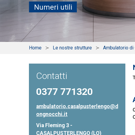
Numeri utili
Home
Le nostre strutture
Ambulatorio di
Contatti
0377 771320
ambulatorio.casalpusterlengo@d
C
ongnocchi.it
C
Via Fleming 3 -
CASALPUSTERLENGO (LO)