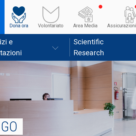
Dona ora
Volontariato
Area Media
Assicurazioni
izi e
Scientific
tazioni
Research
NGO