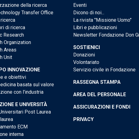
zzazione della ricerca
Eventi
chnology Transfer Office
Dicono di noi...
 ricerca
La rivista "Missione Uomo"
ri di ricerca
Libri e pubblicazioni
ic Research
Newsletter Fondazione Don G
h Organization
SOSTIENICI
h Areas
Donazioni
h Unit
Volontariato
PO INNOVAZIONE
Servizio civile in Fondazione
e e obiettivi
RASSEGNA STAMPA
dicina basata sul valore
ione con l'industria
AREA DEL PERSONALE
IONE E UNIVERSITÀ
ASSICURAZIONI E FONDI
niversitari Post Laurea
 laurea
PRIVACY
tamento ECM
one interna