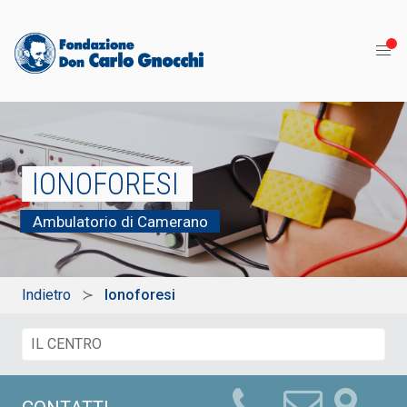
IONOFORESI
Ambulatorio di Camerano
Indietro
Ionoforesi